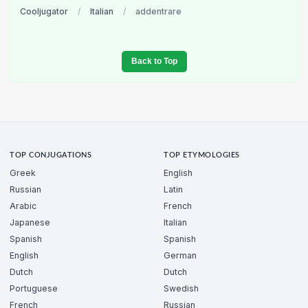
Cooljugator
/
Italian
/
addentrare
Back to Top
TOP CONJUGATIONS
TOP ETYMOLOGIES
Greek
English
Russian
Latin
Arabic
French
Japanese
Italian
Spanish
Spanish
English
German
Dutch
Dutch
Portuguese
Swedish
French
Russian