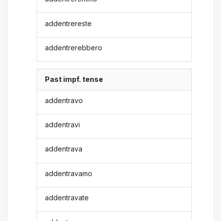
addentrereste
addentrerebbero
Past impf. tense
addentravo
addentravi
addentrava
addentravamo
addentravate