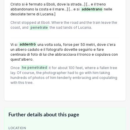
Cristo si è fermato a Eboli, dove la strada...] [... e il treno
abbandonano la costa e il mare...] [... e si
addentrano
nelle
desolate terre di Lucania.]
Christ stopped at Eboli. Where the road and the train leave the
coast, and
penetrate
the sad lands of Lucania.
Vi si
addentrò
una volta sola, forse per 50 metri, dove c'era
un albero caduto e il fotografo dovette seguirlo e fare
centinaia di foto di lui che abbracciava il tronco e copulava con
quest'albero.
Once
he penetrated
it for about 100 feet, where a fallen tree
lay. Of course, the photographer had to go with him taking
hundreds of photos of him tenderly embracing and copulating
with this tree.
Further details about this page
LOCATION