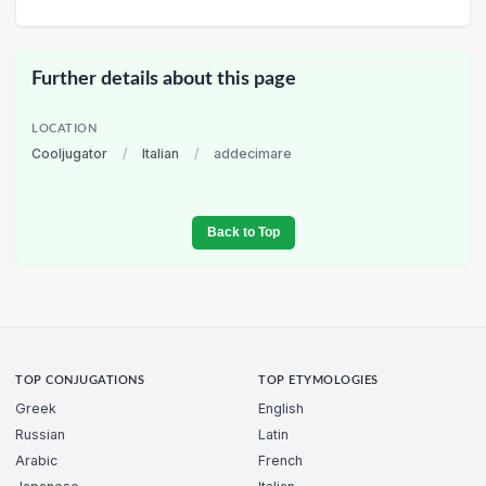
Further details about this page
LOCATION
Cooljugator
/
Italian
/
addecimare
Back to Top
TOP CONJUGATIONS
TOP ETYMOLOGIES
Greek
English
Russian
Latin
Arabic
French