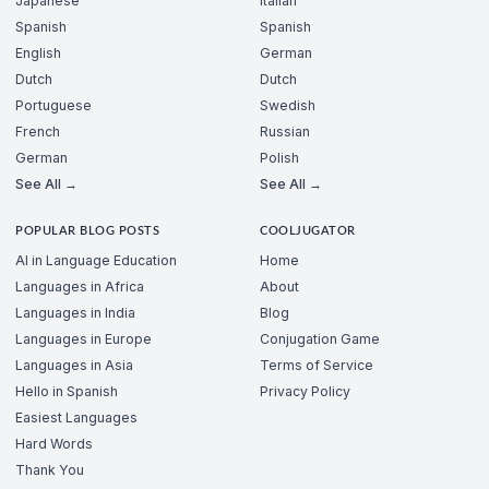
Japanese
Italian
Spanish
Spanish
English
German
Dutch
Dutch
Portuguese
Swedish
French
Russian
German
Polish
See All →
See All →
POPULAR BLOG POSTS
COOLJUGATOR
AI in Language Education
Home
Languages in Africa
About
Languages in India
Blog
Languages in Europe
Conjugation Game
Languages in Asia
Terms of Service
Hello in Spanish
Privacy Policy
Easiest Languages
Hard Words
Thank You