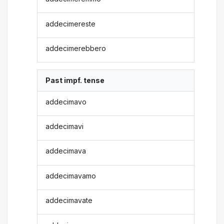
addecimereste
addecimerebbero
Past impf. tense
addecimavo
addecimavi
addecimava
addecimavamo
addecimavate