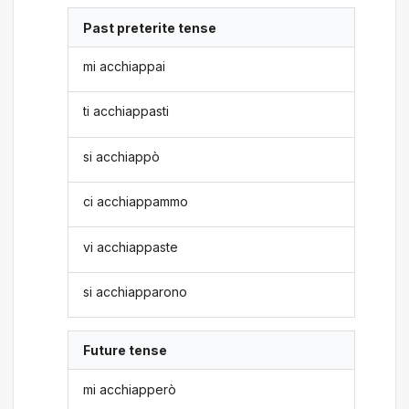
Past preterite tense
mi acchiappai
ti acchiappasti
si acchiappò
ci acchiappammo
vi acchiappaste
si acchiapparono
Future tense
mi acchiapperò