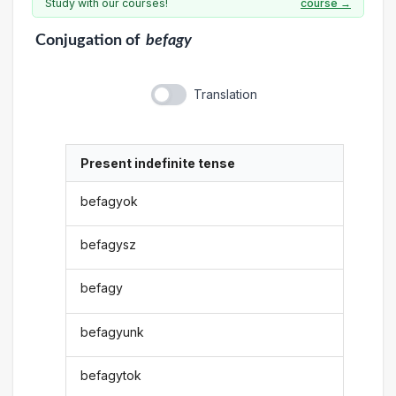
Study with our courses!
course →
Conjugation
of
befagy
Translation
Present indefinite tense
befagyok
befagysz
befagy
befagyunk
befagytok