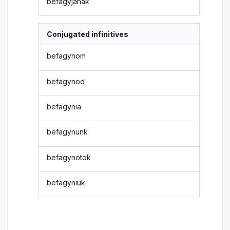
befagyjanak
Conjugated infinitives
befagynom
befagynod
befagynia
befagynunk
befagynotok
befagyniuk