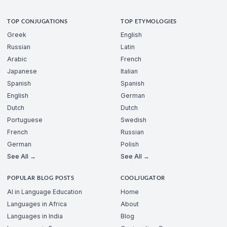
TOP CONJUGATIONS
TOP ETYMOLOGIES
Greek
English
Russian
Latin
Arabic
French
Japanese
Italian
Spanish
Spanish
English
German
Dutch
Dutch
Portuguese
Swedish
French
Russian
German
Polish
See All →
See All →
POPULAR BLOG POSTS
COOLJUGATOR
AI in Language Education
Home
Languages in Africa
About
Languages in India
Blog