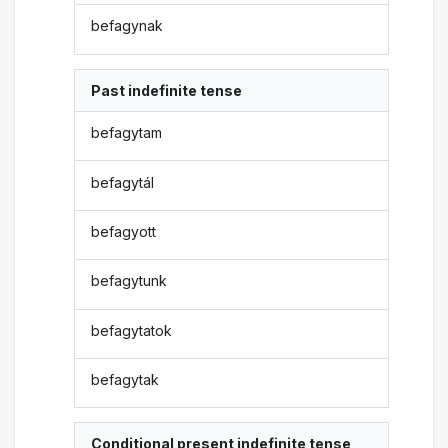
befagynak
Past indefinite tense
befagytam
befagytál
befagyott
befagytunk
befagytatok
befagytak
Conditional present indefinite tense