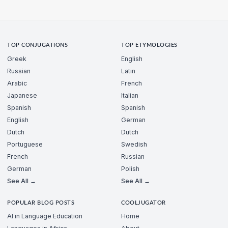
TOP CONJUGATIONS
TOP ETYMOLOGIES
Greek
English
Russian
Latin
Arabic
French
Japanese
Italian
Spanish
Spanish
English
German
Dutch
Dutch
Portuguese
Swedish
French
Russian
German
Polish
See All →
See All →
POPULAR BLOG POSTS
COOLJUGATOR
AI in Language Education
Home