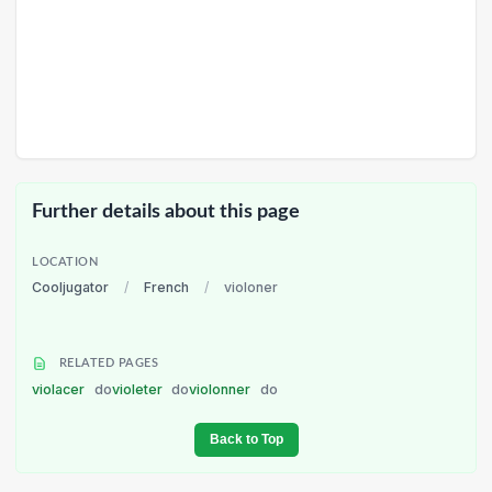
Further details about this page
LOCATION
Cooljugator
/
French
/
violoner
RELATED PAGES
violacer
do
violeter
do
violonner
do
Back to Top