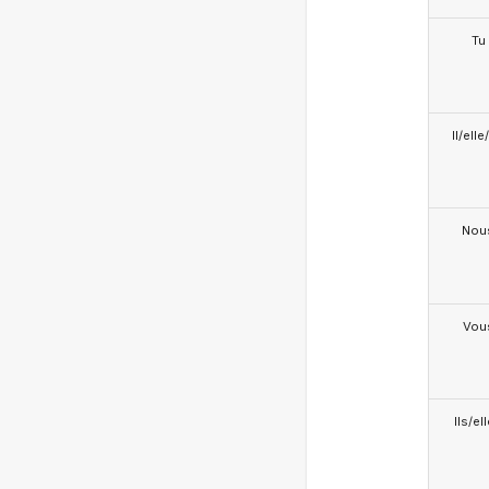
Tu
Il/ell
Nou
Vou
Ils/el