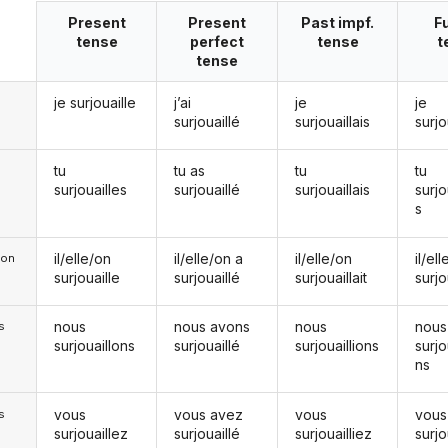
Present
Present
Past impf.
F
tense
perfect
tense
t
tense
je surjouaille
j’ai
je
je
surjouaillé
surjouaillais
surjo
tu
tu as
tu
tu
surjouailles
surjouaillé
surjouaillais
surjo
s
il/elle/on
il/elle/on a
il/elle/on
il/el
e/on
surjouaille
surjouaillé
surjouaillait
surjo
nous
nous avons
nous
nous
s
surjouaillons
surjouaillé
surjouaillions
surjo
ns
vous
vous avez
vous
vous
s
surjouaillez
surjouaillé
surjouailliez
surjo