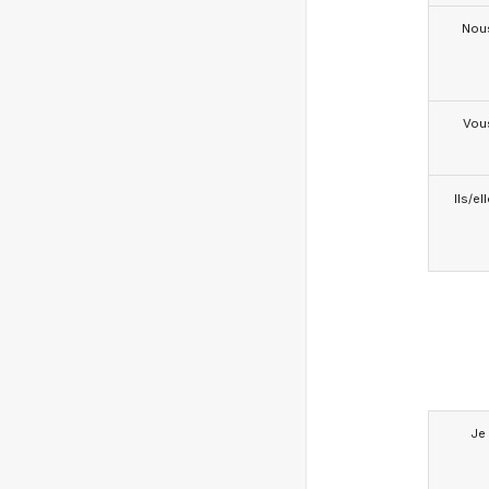
Nou
Vou
Ils/el
Je