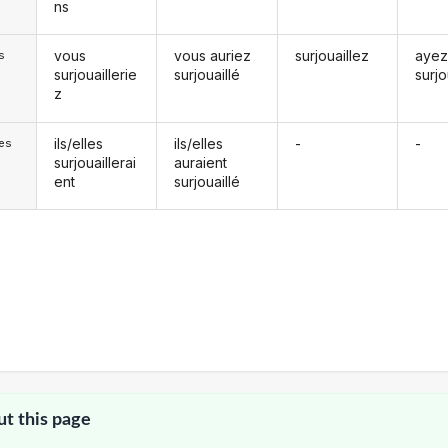
ns
vous
vous auriez
surjouaillez
aye
s
surjouaillerie
surjouaillé
surjo
z
ils/elles
ils/elles
-
-
les
surjouaillerai
auraient
ent
surjouaillé
ut this page