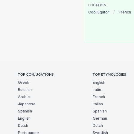
LOCATION
Cooljugator
/
French
TOP CONJUGATIONS
TOP ETYMOLOGIES
Greek
English
Russian
Latin
Arabic
French
Japanese
Italian
Spanish
Spanish
English
German
Dutch
Dutch
Portuguese
Swedish