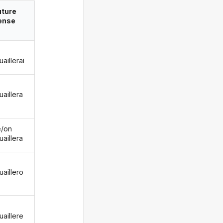
uture
ense
uaillerai
uaillera
le/on
uaillera
uaillero
uaillere