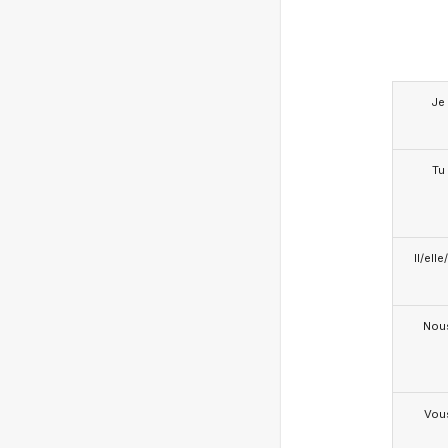
Je
Tu
Il/ell
Nou
Vou