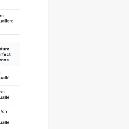
les
uaillero
uture
rfect
ense
i
uaillé
ras
uaillé
le/on
uaillé