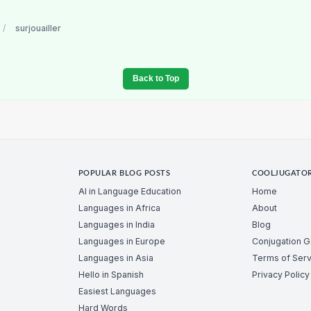
/
surjouailler
Back to Top
POPULAR BLOG POSTS
COOLJUGATO
AI in Language Education
Home
Languages in Africa
About
Languages in India
Blog
Languages in Europe
Conjugation 
Languages in Asia
Terms of Serv
Hello in Spanish
Privacy Policy
Easiest Languages
Hard Words