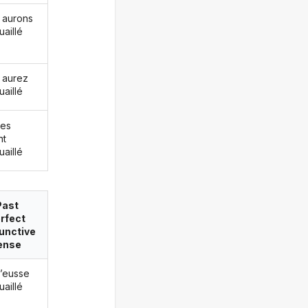
 aurons
uaillé
 aurez
uaillé
les
nt
uaillé
Past
rfect
unctive
ense
j’eusse
uaillé