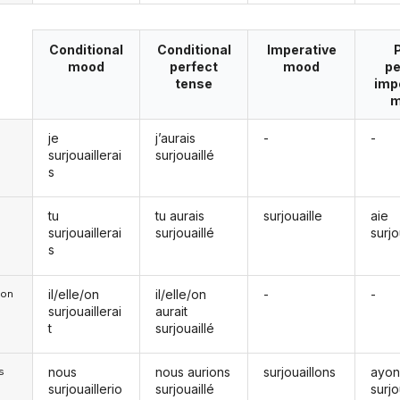
Conditional
Conditional
Imperative
mood
perfect
mood
pe
tense
imp
m
je
j’aurais
-
-
surjouaillerai
surjouaillé
s
tu
tu aurais
surjouaille
aie
surjouaillerai
surjouaillé
surjo
s
il/elle/on
il/elle/on
-
-
e/on
surjouaillerai
aurait
t
surjouaillé
nous
nous aurions
surjouaillons
ayon
s
surjouaillerio
surjouaillé
surjo