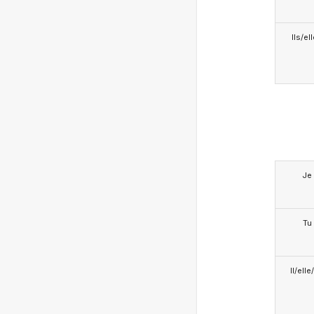
Ils/el
Je
Tu
Il/ell