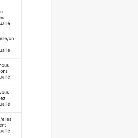
tu
es
uaillé
/elle/on
uaillé
nous
ions
uaillé
vous
iez
uaillé
s/elles
ent
uaillé