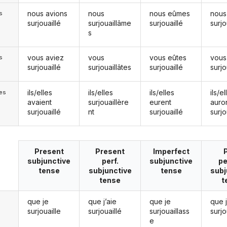
nous avions
nous
nous eûmes
nous
s
surjouaillé
surjouaillâme
surjouaillé
surjo
s
vous aviez
vous
vous eûtes
vous
s
surjouaillé
surjouaillâtes
surjouaillé
surjo
ils/elles
ils/elles
ils/elles
ils/el
les
avaient
surjouaillère
eurent
auro
surjouaillé
nt
surjouaillé
surjo
Present
Present
Imperfect
subjunctive
perf.
subjunctive
pe
tense
subjunctive
tense
subj
tense
t
que je
que j’aie
que je
que 
surjouaille
surjouaillé
surjouaillass
surjo
e