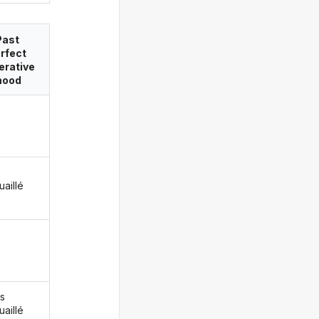
Past
rfect
erative
ood
uaillé
s
uaillé