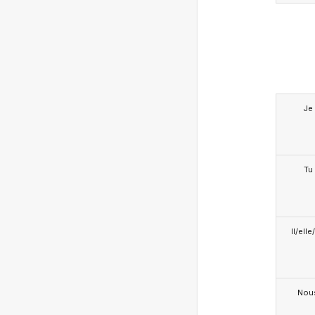
Je
Tu
Il/ell
Nou