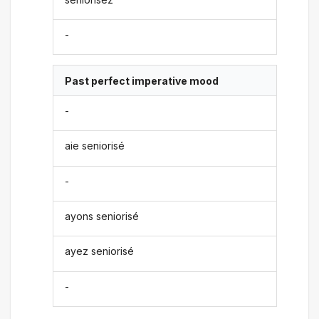
-
Past perfect imperative mood
-
aie seniorisé
-
ayons seniorisé
ayez seniorisé
-