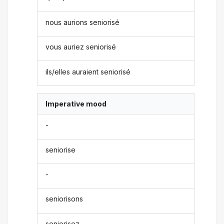
nous aurions seniorisé
vous auriez seniorisé
ils/elles auraient seniorisé
Imperative mood
-
seniorise
-
seniorisons
seniorisez