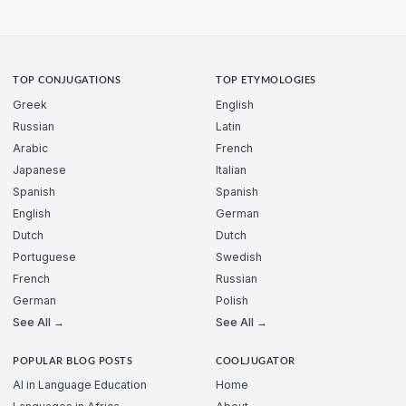
TOP CONJUGATIONS
TOP ETYMOLOGIES
Greek
English
Russian
Latin
Arabic
French
Japanese
Italian
Spanish
Spanish
English
German
Dutch
Dutch
Portuguese
Swedish
French
Russian
German
Polish
See All →
See All →
POPULAR BLOG POSTS
COOLJUGATOR
AI in Language Education
Home