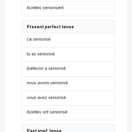
ils/elles seniorisent
Present perfect tense
j’ai seniorisé
tu as seniorisé
il/elle/on a seniorisé
nous avons seniorisé
vous avez seniorisé
ils/elles ont seniorisé
Past impf. tense