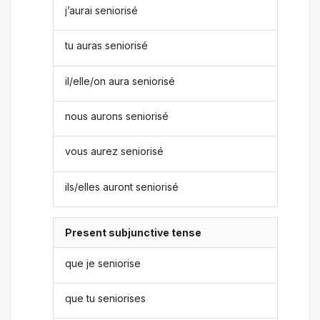
j’aurai seniorisé
tu auras seniorisé
il/elle/on aura seniorisé
nous aurons seniorisé
vous aurez seniorisé
ils/elles auront seniorisé
Present subjunctive tense
que je seniorise
que tu seniorises