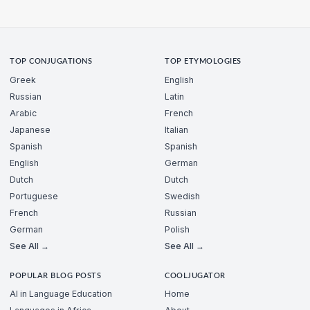
TOP CONJUGATIONS
TOP ETYMOLOGIES
Greek
English
Russian
Latin
Arabic
French
Japanese
Italian
Spanish
Spanish
English
German
Dutch
Dutch
Portuguese
Swedish
French
Russian
German
Polish
See All →
See All →
POPULAR BLOG POSTS
COOLJUGATOR
AI in Language Education
Home