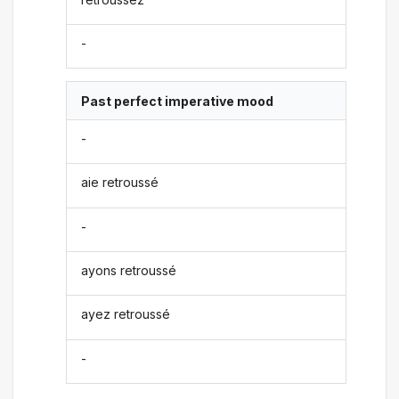
-
Past perfect imperative mood
-
aie retroussé
-
ayons retroussé
ayez retroussé
-