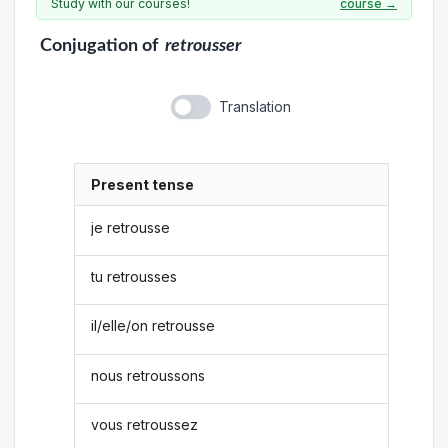
Study with our courses!
course →
Conjugation
of
retrousser
Translation
Present tense
je retrousse
tu retrousses
il/elle/on retrousse
nous retroussons
vous retroussez