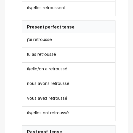
ils/elles retroussent
Present perfect tense
j’ai retroussé
tu as retroussé
il/elle/on a retroussé
nous avons retroussé
vous avez retroussé
ils/elles ont retroussé
Past impf. tense