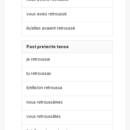
vous aviez retroussé
ils/elles avaient retroussé
Past preterite tense
je retroussai
tu retroussas
il/elle/on retroussa
nous retroussâmes
vous retroussâtes