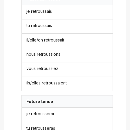
je retroussais
tu retroussais
il/elle/on retroussait
nous retroussions
vous retroussiez
ils/elles retroussaient
Future tense
je retrousserai
tu retrousseras