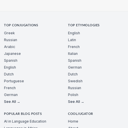
TOP CONJUGATIONS
TOP ETYMOLOGIES
Greek
English
Russian
Latin
Arabic
French
Japanese
Italian
Spanish
Spanish
English
German
Dutch
Dutch
Portuguese
Swedish
French
Russian
German
Polish
See All →
See All →
POPULAR BLOG POSTS
COOLJUGATOR
AI in Language Education
Home