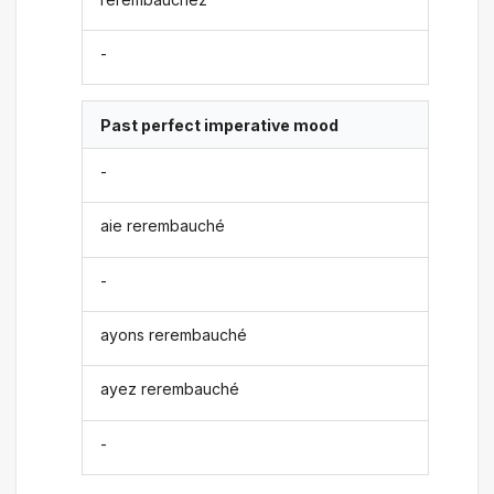
-
Past perfect imperative mood
-
aie rerembauché
-
ayons rerembauché
ayez rerembauché
-