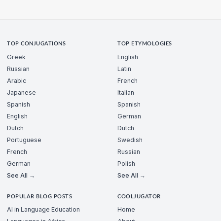
TOP CONJUGATIONS
TOP ETYMOLOGIES
Greek
English
Russian
Latin
Arabic
French
Japanese
Italian
Spanish
Spanish
English
German
Dutch
Dutch
Portuguese
Swedish
French
Russian
German
Polish
See All →
See All →
POPULAR BLOG POSTS
COOLJUGATOR
AI in Language Education
Home