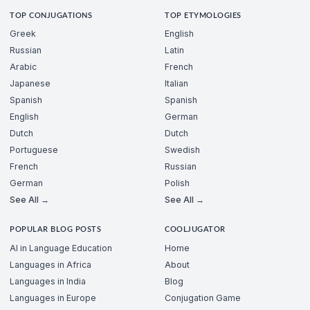
TOP CONJUGATIONS
TOP ETYMOLOGIES
Greek
English
Russian
Latin
Arabic
French
Japanese
Italian
Spanish
Spanish
English
German
Dutch
Dutch
Portuguese
Swedish
French
Russian
German
Polish
See All →
See All →
POPULAR BLOG POSTS
COOLJUGATOR
AI in Language Education
Home
Languages in Africa
About
Languages in India
Blog
Languages in Europe
Conjugation Game