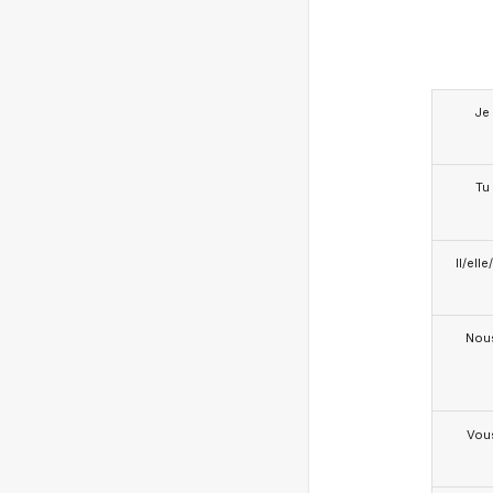
Je
Tu
Il/ell
Nou
Vou