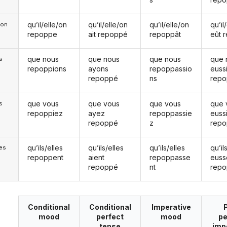
qu’il/elle/on
qu’il/elle/on
qu’il/elle/on
qu’il
e/on
repoppe
ait repoppé
repoppât
eût 
que nous
que nous
que nous
que 
s
repoppions
ayons
repoppassio
euss
repoppé
ns
rep
que vous
que vous
que vous
que 
s
repoppiez
ayez
repoppassie
euss
repoppé
z
rep
qu’ils/elles
qu’ils/elles
qu’ils/elles
qu’il
les
repoppent
aient
repoppasse
euss
repoppé
nt
rep
Conditional
Conditional
Imperative
mood
perfect
mood
pe
tense
imp