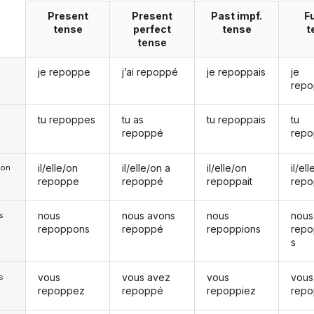
Present
Present
Past impf.
F
tense
perfect
tense
t
tense
je repoppe
j’ai repoppé
je repoppais
je
repo
tu repoppes
tu as
tu repoppais
tu
repoppé
repo
il/elle/on
il/elle/on a
il/elle/on
il/el
e/on
repoppe
repoppé
repoppait
repo
nous
nous avons
nous
nous
s
repoppons
repoppé
repoppions
repo
s
vous
vous avez
vous
vous
s
repoppez
repoppé
repoppiez
repo