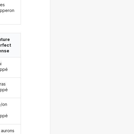
les
pperon
uture
rfect
ense
i
oppé
ras
oppé
le/on
oppé
 aurons