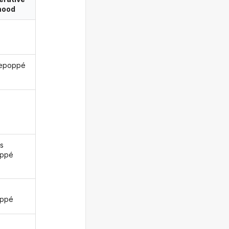
ood
repoppé
s
oppé
z
oppé