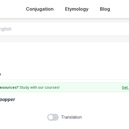
Conjugation
Etymology
Blog
s
 resources?
Study with our courses!
Get 
epopper
Translation