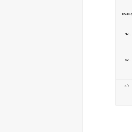
Il/ell
Nou
Vou
Ils/el