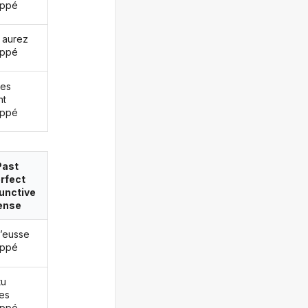
oppé
 aurez
oppé
les
nt
oppé
Past
rfect
unctive
ense
j’eusse
oppé
tu
es
oppé