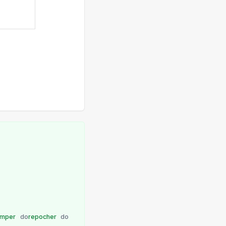
imper
do
repocher
do