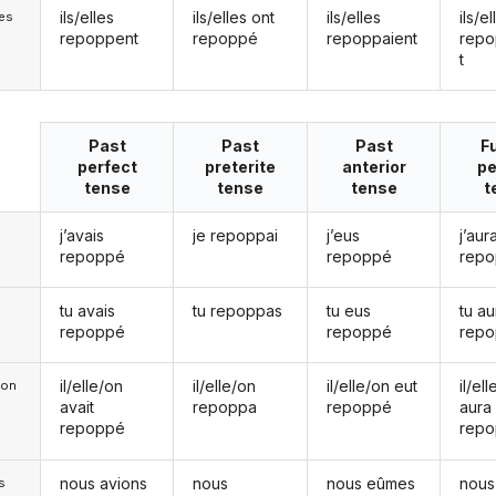
ils/elles
ils/elles ont
ils/elles
ils/el
les
repoppent
repoppé
repoppaient
repo
t
Past
Past
Past
F
perfect
preterite
anterior
pe
tense
tense
tense
t
j’avais
je repoppai
j’eus
j’aura
repoppé
repoppé
rep
tu avais
tu repoppas
tu eus
tu au
repoppé
repoppé
rep
il/elle/on
il/elle/on
il/elle/on eut
il/el
e/on
avait
repoppa
repoppé
aura
repoppé
rep
nous avions
nous
nous eûmes
nous
s