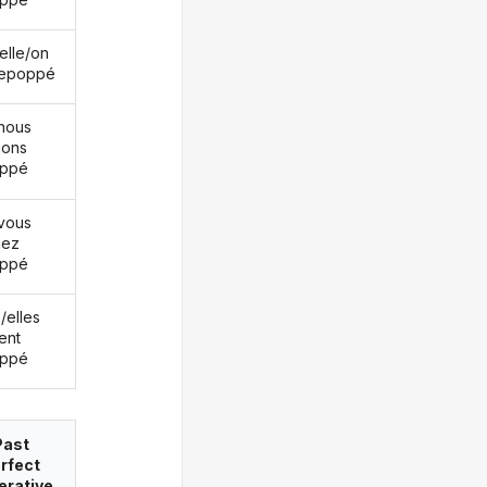
/elle/on
repoppé
nous
ions
oppé
vous
iez
oppé
s/elles
ent
oppé
Past
rfect
erative