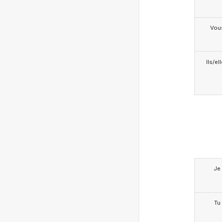
Vou
Ils/el
Je
Tu