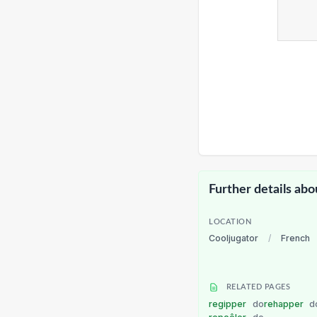
Further details abo
LOCATION
Cooljugator
/
French
RELATED PAGES
regipper
do
rehapper
d