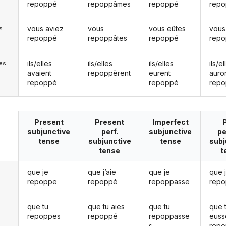
repoppé
repoppâmes
repoppé
rep
vous aviez
vous
vous eûtes
vous
s
repoppé
repoppâtes
repoppé
rep
ils/elles
ils/elles
ils/elles
ils/el
les
avaient
repoppèrent
eurent
auro
repoppé
repoppé
rep
Present
Present
Imperfect
subjunctive
perf.
subjunctive
pe
tense
subjunctive
tense
subj
tense
t
que je
que j’aie
que je
que 
repoppe
repoppé
repoppasse
rep
que tu
que tu aies
que tu
que 
repoppes
repoppé
repoppasse
euss
s
rep