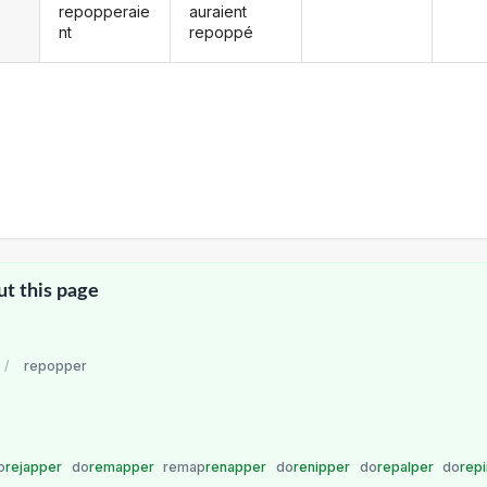
repopperaie
auraient
nt
repoppé
ut this page
/
repopper
o
rejapper
do
remapper
remap
renapper
do
renipper
do
repalper
do
rep