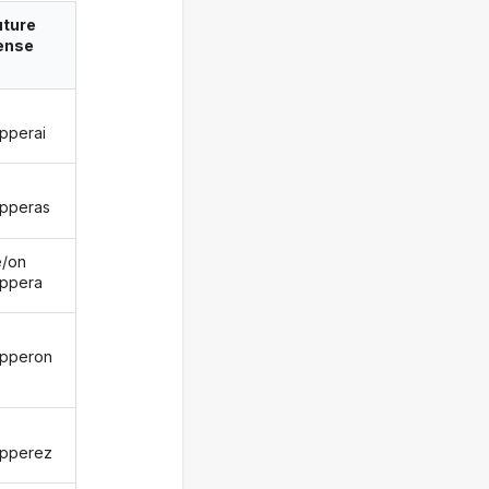
uture
ense
pperai
pperas
le/on
ppera
pperon
pperez