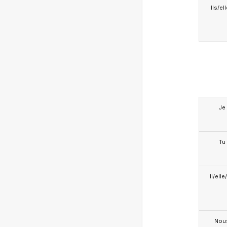
Ils/el
Je
Tu
Il/ell
Nou