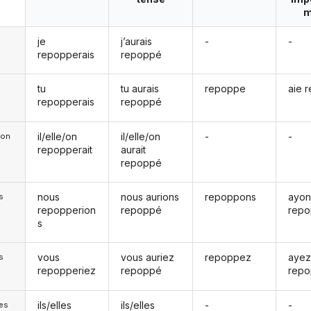
m
je
j’aurais
-
-
repopperais
repoppé
tu
tu aurais
repoppe
aie 
repopperais
repoppé
il/elle/on
il/elle/on
-
-
e/on
repopperait
aurait
repoppé
nous
nous aurions
repoppons
ayon
s
repopperion
repoppé
rep
s
vous
vous auriez
repoppez
aye
s
repopperiez
repoppé
rep
ils/elles
ils/elles
-
-
les