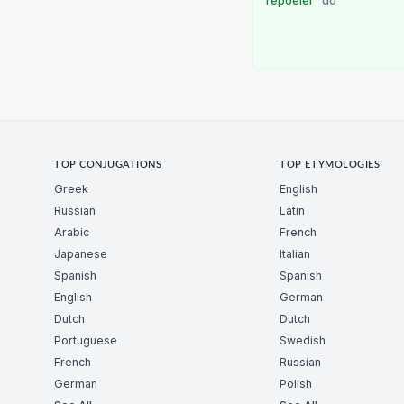
repoêler
do
TOP CONJUGATIONS
TOP ETYMOLOGIES
Greek
English
Russian
Latin
Arabic
French
Japanese
Italian
Spanish
Spanish
English
German
Dutch
Dutch
Portuguese
Swedish
French
Russian
German
Polish