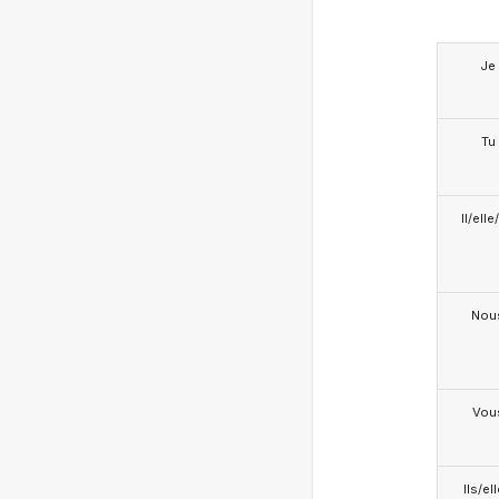
Je
Tu
Il/ell
Nou
Vou
Ils/el