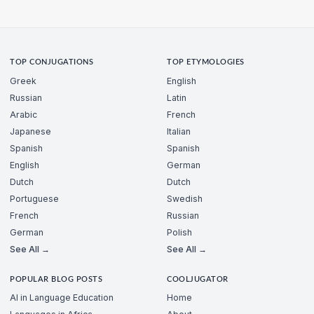
TOP CONJUGATIONS
TOP ETYMOLOGIES
Greek
English
Russian
Latin
Arabic
French
Japanese
Italian
Spanish
Spanish
English
German
Dutch
Dutch
Portuguese
Swedish
French
Russian
German
Polish
See All →
See All →
POPULAR BLOG POSTS
COOLJUGATOR
AI in Language Education
Home