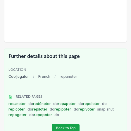
Further details about this page
LOCATION
Cooljugator
/
French
/
repanoter
RELATED PAGES
recanoter
do
redénoter
do
repapoter
do
repeloter
do
repicoter
do
repiloter
do
repipoter
do
repivoter
snap shut
repogoter
do
repopoter
do
Back to Top