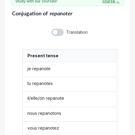
Study with our courses!
course →
Conjugation
of
repanoter
Translation
Present tense
je repanote
tu repanotes
il/elle/on repanote
nous repanotons
vous repanotez