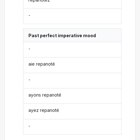
-
Past perfect imperative mood
-
aie repanoté
-
ayons repanoté
ayez repanoté
-