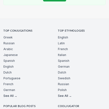
TOP CONJUGATIONS
TOP ETYMOLOGIES
Greek
English
Russian
Latin
Arabic
French
Japanese
Italian
Spanish
Spanish
English
German
Dutch
Dutch
Portuguese
Swedish
French
Russian
German
Polish
See All →
See All →
POPULAR BLOG POSTS
COOLJUGATOR