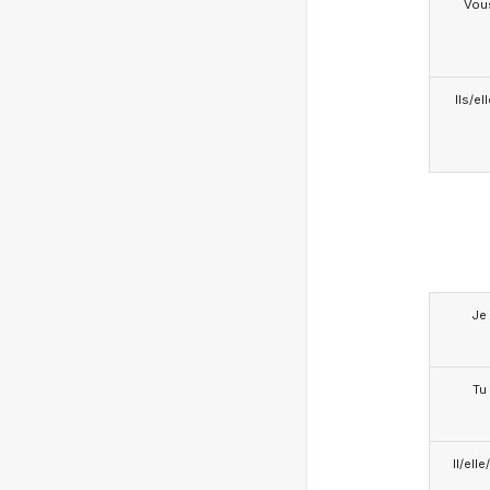
Vou
Ils/el
Je
Tu
Il/ell