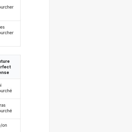
ourcher
les
ourcher
uture
rfect
ense
i
ourché
ras
ourché
le/on