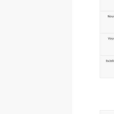
Nou
Vou
Ils/el