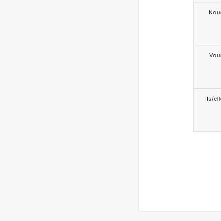
Nou
Vou
Ils/el