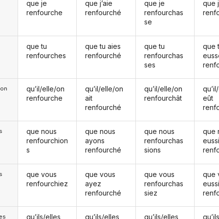
que je
que j’aie
que je
que 
renfourche
renfourché
renfourchas
renf
se
que tu
que tu aies
que tu
que 
renfourches
renfourché
renfourchas
euss
ses
renf
qu’il/elle/on
qu’il/elle/on
qu’il/elle/on
qu’il
e/on
renfourche
ait
renfourchât
eût
renfourché
renf
que nous
que nous
que nous
que 
s
renfourchion
ayons
renfourchas
euss
s
renfourché
sions
renf
que vous
que vous
que vous
que 
s
renfourchiez
ayez
renfourchas
euss
renfourché
siez
renf
qu’ils/elles
qu’ils/elles
qu’ils/elles
qu’il
les