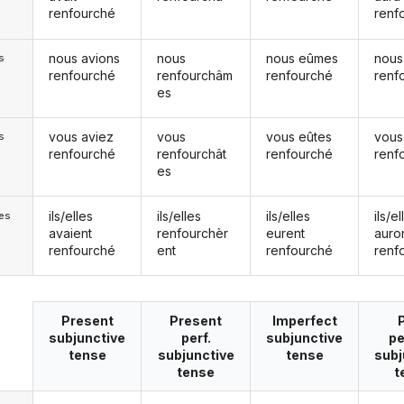
renfourché
renf
nous avions
nous
nous eûmes
nous
s
renfourché
renfourchâm
renfourché
renf
es
vous aviez
vous
vous eûtes
vous
s
renfourché
renfourchât
renfourché
renf
es
ils/elles
ils/elles
ils/elles
ils/el
les
avaient
renfourchèr
eurent
auro
renfourché
ent
renfourché
renf
Present
Present
Imperfect
subjunctive
perf.
subjunctive
pe
tense
subjunctive
tense
subj
tense
t