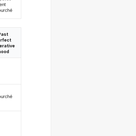
ent
ourché
Past
rfect
erative
ood
ourché