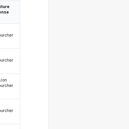
uture
ense
ourcher
ourcher
le/on
ourcher
ourcher