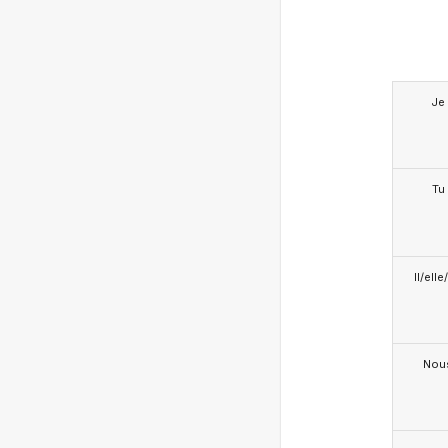
Je
Tu
Il/ell
Nou