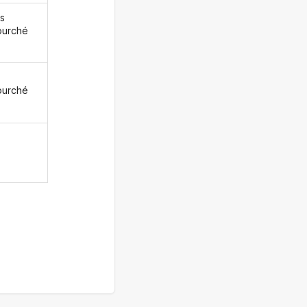
s
ourché
z
ourché