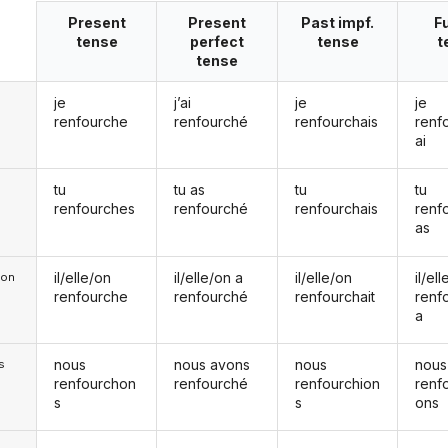
Present
Present
Past impf.
F
tense
perfect
tense
t
tense
je
j’ai
je
je
renfourche
renfourché
renfourchais
renf
ai
tu
tu as
tu
tu
renfourches
renfourché
renfourchais
renf
as
il/elle/on
il/elle/on a
il/elle/on
il/el
e/on
renfourche
renfourché
renfourchait
renf
a
nous
nous avons
nous
nous
s
renfourchon
renfourché
renfourchion
renf
s
s
ons