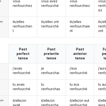
vous
vous avez
vous
vous
s
renfourchez
renfourché
renfourchiez
renf
ez
ils/elles
ils/elles ont
ils/elles
ils/el
les
renfourchen
renfourché
renfourchaie
renf
t
nt
ont
Past
Past
Past
F
perfect
preterite
anterior
pe
tense
tense
tense
t
j’avais
je
j’eus
j’aura
renfourché
renfourchai
renfourché
renf
tu avais
tu
tu eus
tu au
renfourché
renfourchas
renfourché
renf
il/elle/on
il/elle/on
il/elle/on eut
il/el
e/on
avait
renfourcha
renfourché
aura