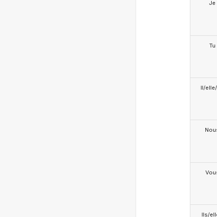
Je
Tu
Il/ell
Nou
Vou
Ils/el