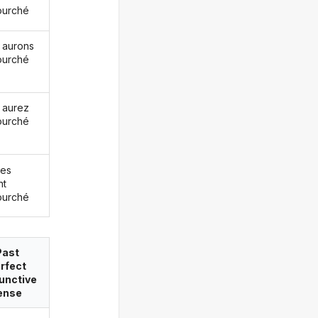
ourché
 aurons
ourché
 aurez
ourché
les
nt
ourché
Past
rfect
unctive
ense