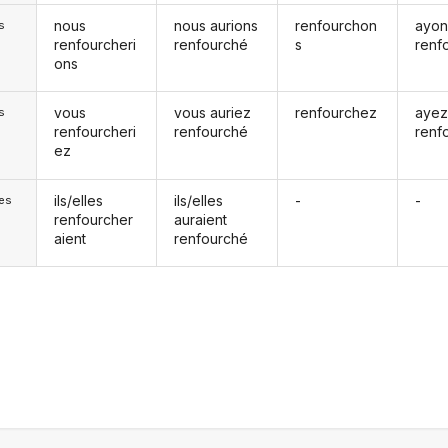
nous
nous aurions
renfourchon
ayon
s
renfourcheri
renfourché
s
renf
ons
vous
vous auriez
renfourchez
aye
s
renfourcheri
renfourché
renf
ez
ils/elles
ils/elles
-
-
les
renfourcher
auraient
aient
renfourché