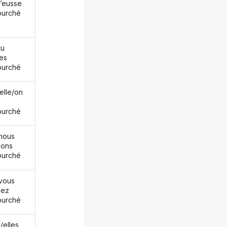
j’eusse
ourché
tu
es
ourché
/elle/on
ourché
nous
ions
ourché
vous
iez
ourché
s/elles