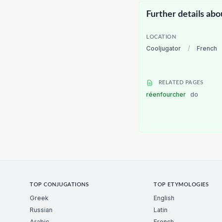
Further details abo
LOCATION
Cooljugator
/
French
RELATED PAGES
réenfourcher
do
TOP CONJUGATIONS
TOP ETYMOLOGIES
Greek
English
Russian
Latin
Arabic
French