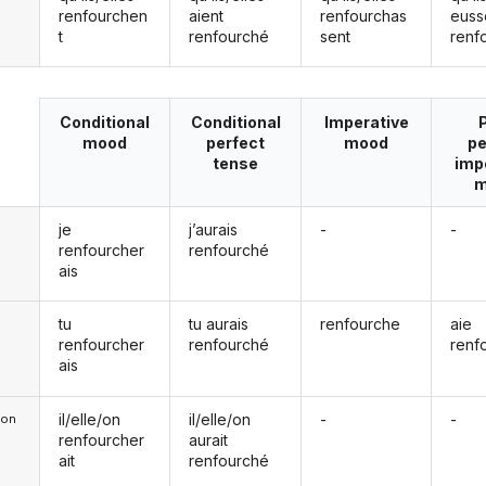
renfourchen
aient
renfourchas
euss
t
renfourché
sent
renf
Conditional
Conditional
Imperative
mood
perfect
mood
pe
tense
imp
m
je
j’aurais
-
-
renfourcher
renfourché
ais
tu
tu aurais
renfourche
aie
renfourcher
renfourché
renf
ais
il/elle/on
il/elle/on
-
-
e/on
renfourcher
aurait
ait
renfourché