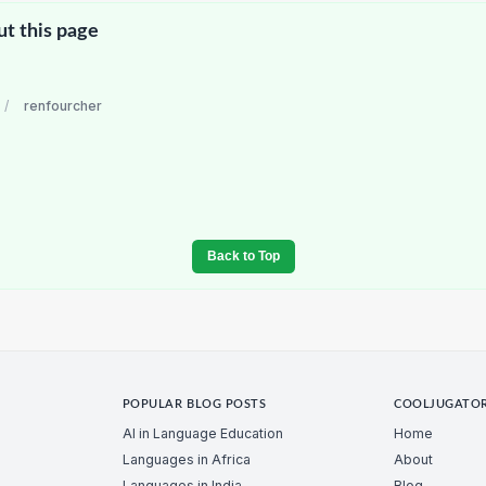
ut this page
/
renfourcher
Back to Top
POPULAR BLOG POSTS
COOLJUGATO
AI in Language Education
Home
Languages in Africa
About
Languages in India
Blog