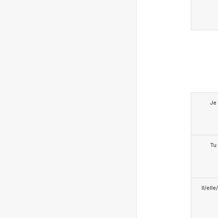
Je
Tu
Il/ell