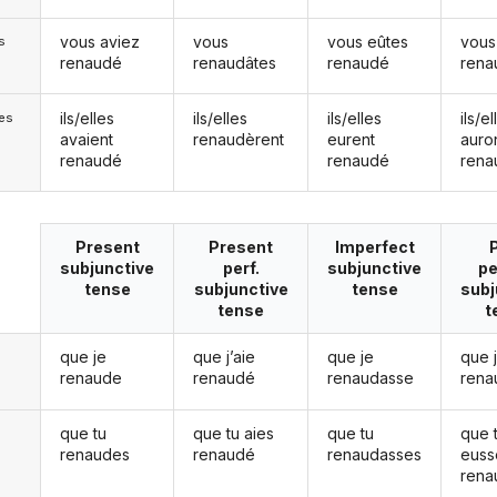
vous aviez
vous
vous eûtes
vous
s
renaudé
renaudâtes
renaudé
rena
ils/elles
ils/elles
ils/elles
ils/el
les
avaient
renaudèrent
eurent
auro
renaudé
renaudé
rena
Present
Present
Imperfect
subjunctive
perf.
subjunctive
pe
tense
subjunctive
tense
subj
tense
t
que je
que j’aie
que je
que 
renaude
renaudé
renaudasse
rena
que tu
que tu aies
que tu
que 
renaudes
renaudé
renaudasses
euss
rena