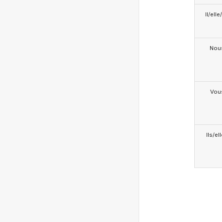
Il/ell
Nou
Vou
Ils/el