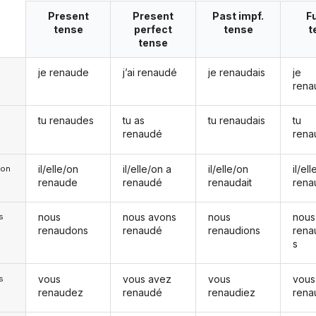
Present
Present
Past impf.
F
tense
perfect
tense
t
tense
je renaude
j’ai renaudé
je renaudais
je
rena
tu renaudes
tu as
tu renaudais
tu
renaudé
rena
il/elle/on
il/elle/on a
il/elle/on
il/el
e/on
renaude
renaudé
renaudait
rena
nous
nous avons
nous
nous
s
renaudons
renaudé
renaudions
rena
s
vous
vous avez
vous
vous
s
renaudez
renaudé
renaudiez
rena