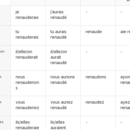
je
j’aurais
-
-
renauderais
renaudé
tu
tu aurais
renaude
aie 
renauderais
renaudé
il/elle/on
il/elle/on
-
-
e/on
renauderait
aurait
renaudé
nous
nous aurions
renaudons
ayon
s
renauderion
renaudé
rena
s
vous
vous auriez
renaudez
aye
s
renauderiez
renaudé
rena
ils/elles
ils/elles
-
-
les
renauderaie
auraient