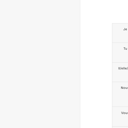
Je
Tu
Il/ell
Nou
Vou