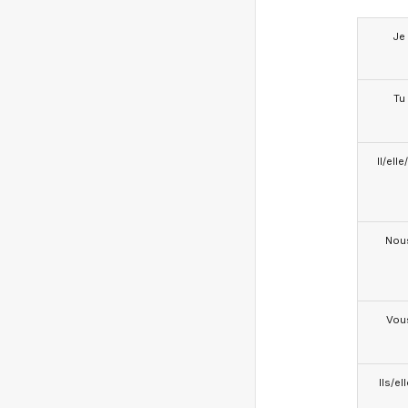
Je
Tu
Il/ell
Nou
Vou
Ils/el