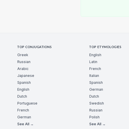
TOP CONJUGATIONS
TOP ETYMOLOGIES
Greek
English
Russian
Latin
Arabic
French
Japanese
Italian
Spanish
Spanish
English
German
Dutch
Dutch
Portuguese
Swedish
French
Russian
German
Polish
See All →
See All →