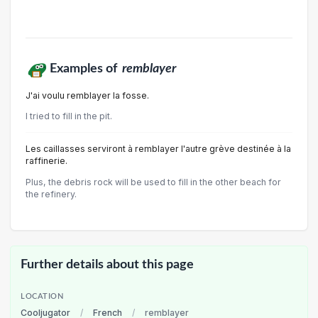
Examples of
remblayer
J'ai voulu remblayer la fosse.
I tried to fill in the pit.
Les caillasses serviront à remblayer l'autre grève destinée à la
raffinerie.
Plus, the debris rock will be used to fill in the other beach for
the refinery.
Further details about this page
LOCATION
Cooljugator
/
French
/
remblayer