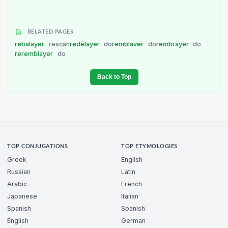
RELATED PAGES
rebalayer
rescan
redélayer
do
remblaver
do
rembrayer
do
reremblayer
do
Back to Top
TOP CONJUGATIONS
TOP ETYMOLOGIES
Greek
English
Russian
Latin
Arabic
French
Japanese
Italian
Spanish
Spanish
English
German