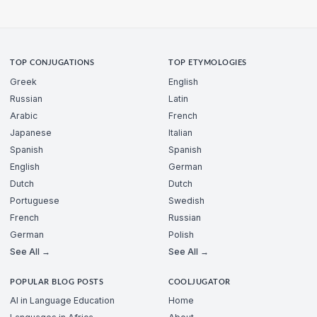
TOP CONJUGATIONS
TOP ETYMOLOGIES
Greek
English
Russian
Latin
Arabic
French
Japanese
Italian
Spanish
Spanish
English
German
Dutch
Dutch
Portuguese
Swedish
French
Russian
German
Polish
See All →
See All →
POPULAR BLOG POSTS
COOLJUGATOR
AI in Language Education
Home