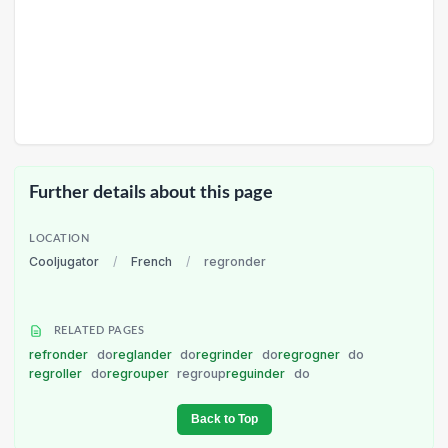
Further details about this page
LOCATION
Cooljugator
/
French
/
regronder
RELATED PAGES
refronder
do
reglander
do
regrinder
do
regrogner
do
regroller
do
regrouper
regroup
reguinder
do
Back to Top