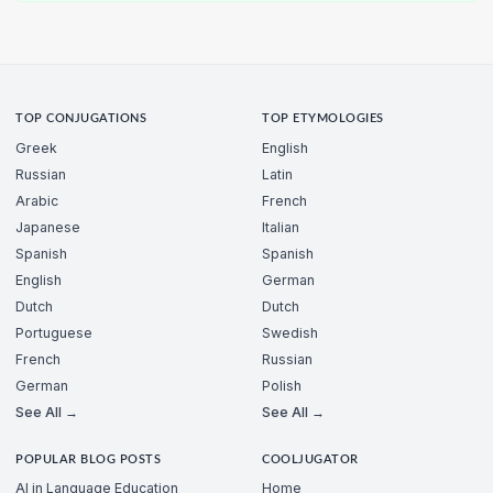
TOP CONJUGATIONS
TOP ETYMOLOGIES
Greek
English
Russian
Latin
Arabic
French
Japanese
Italian
Spanish
Spanish
English
German
Dutch
Dutch
Portuguese
Swedish
French
Russian
German
Polish
See All →
See All →
POPULAR BLOG POSTS
COOLJUGATOR
AI in Language Education
Home