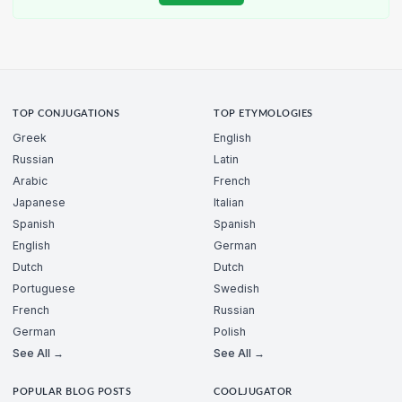
TOP CONJUGATIONS
TOP ETYMOLOGIES
Greek
English
Russian
Latin
Arabic
French
Japanese
Italian
Spanish
Spanish
English
German
Dutch
Dutch
Portuguese
Swedish
French
Russian
German
Polish
See All →
See All →
POPULAR BLOG POSTS
COOLJUGATOR