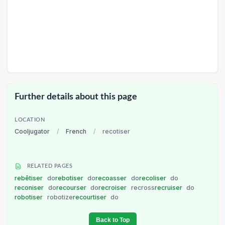
Further details about this page
LOCATION
Cooljugator
/
French
/
recotiser
RELATED PAGES
rebêtiser
do
rebotiser
do
recoasser
do
recoliser
do
reconiser
do
recourser
do
recroiser
recross
recruiser
do
robotiser
robotize
recourtiser
do
Back to Top