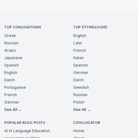
TOP CONJUGATIONS
TOP ETYMOLOGIES
Greek
English
Russian
Latin
Arabic
French
Japanese
Italian
Spanish
Spanish
English
German
Dutch
Dutch
Portuguese
Swedish
French
Russian
German
Polish
See All →
See All →
POPULAR BLOG POSTS
COOLJUGATOR
AI in Language Education
Home