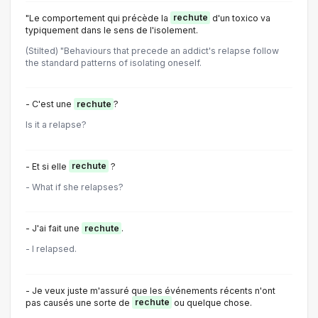
"Le comportement qui précède la
rechute
d'un toxico va
typiquement dans le sens de l'isolement.
(Stilted) "Behaviours that precede an addict's relapse follow
the standard patterns of isolating oneself.
- C'est une
rechute
?
Is it a relapse?
- Et si elle
rechute
?
- What if she relapses?
- J'ai fait une
rechute
.
- I relapsed.
- Je veux juste m'assuré que les événements récents n'ont
pas causés une sorte de
rechute
ou quelque chose.