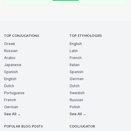
TOP CONJUGATIONS
TOP ETYMOLOGIES
Greek
English
Russian
Latin
Arabic
French
Japanese
Italian
Spanish
Spanish
English
German
Dutch
Dutch
Portuguese
Swedish
French
Russian
German
Polish
See All →
See All →
POPULAR BLOG POSTS
COOLJUGATOR