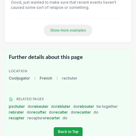
Good, just wanted to make sure that recent events haven't
caused some sort of relapse or something.
Show more examples
Further details about this page
LOCATION
Cooljugator
/
French
/
rechuter
RELATED PAGES
pschuter
do
rebeuter
do
rebluter
do
rebouter
tie together
rebruter
do
recafter
do
recalter
do
recanter
do
recapter
recapture
recarter
do
Back to Top