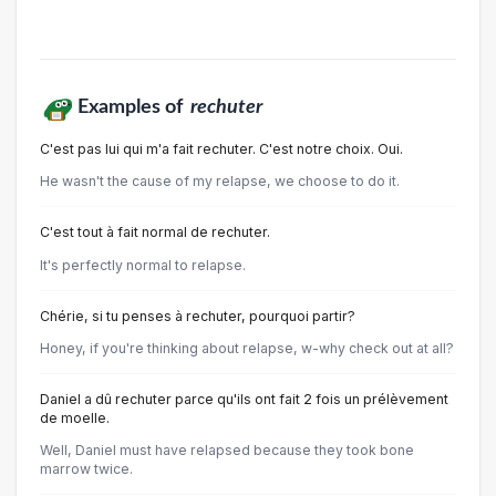
Examples of
rechuter
C'est pas lui qui m'a fait rechuter. C'est notre choix. Oui.
He wasn't the cause of my relapse, we choose to do it.
C'est tout à fait normal de rechuter.
It's perfectly normal to relapse.
Chérie, si tu penses à rechuter, pourquoi partir?
Honey, if you're thinking about relapse, w-why check out at all?
Daniel a dû rechuter parce qu'ils ont fait 2 fois un prélèvement
de moelle.
Well, Daniel must have relapsed because they took bone
marrow twice.