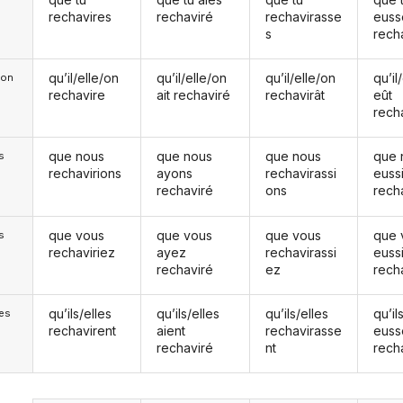
rechavires
rechaviré
rechavirasse
euss
s
rech
qu’il/elle/on
qu’il/elle/on
qu’il/elle/on
qu’il
e/on
rechavire
ait rechaviré
rechavirât
eût
rech
que nous
que nous
que nous
que 
s
rechavirions
ayons
rechavirassi
euss
rechaviré
ons
rech
que vous
que vous
que vous
que 
s
rechaviriez
ayez
rechavirassi
euss
rechaviré
ez
rech
qu’ils/elles
qu’ils/elles
qu’ils/elles
qu’il
les
rechavirent
aient
rechavirasse
euss
rechaviré
nt
rech