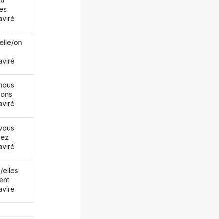
es
aviré
/elle/on
aviré
nous
ions
aviré
vous
iez
aviré
s/elles
ent
aviré