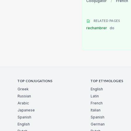
Cooljugator
/
French
RELATED PAGES
rechambrer
do
TOP CONJUGATIONS
TOP ETYMOLOGIES
Greek
English
Russian
Latin
Arabic
French
Japanese
Italian
Spanish
Spanish
English
German