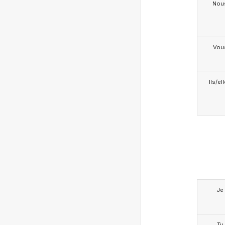
Nou
Vou
Ils/el
Je
Tu