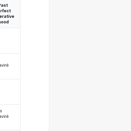
Past
rfect
erative
ood
aviré
s
aviré