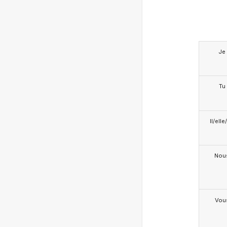
Je
Tu
Il/ell
Nou
Vou