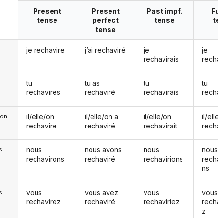
Present
Present
Past impf.
F
tense
perfect
tense
t
tense
je rechavire
j’ai rechaviré
je
je
rechavirais
rech
tu
tu as
tu
tu
rechavires
rechaviré
rechavirais
rech
il/elle/on
il/elle/on a
il/elle/on
il/el
e/on
rechavire
rechaviré
rechavirait
rech
nous
nous avons
nous
nous
s
rechavirons
rechaviré
rechavirions
rech
ns
vous
vous avez
vous
vous
s
rechavirez
rechaviré
rechaviriez
rech
z