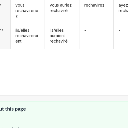
vous
vous auriez
rechavirez
aye
s
rechavirerie
rechaviré
rech
z
ils/elles
ils/elles
-
-
les
rechavirerai
auraient
ent
rechaviré
ut this page