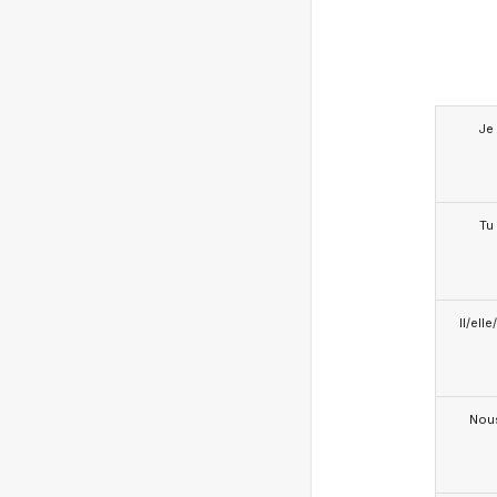
Je
Tu
Il/ell
Nou