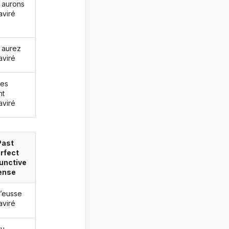
 aurons
aviré
 aurez
aviré
les
nt
aviré
Past
rfect
unctive
ense
j’eusse
aviré
tu