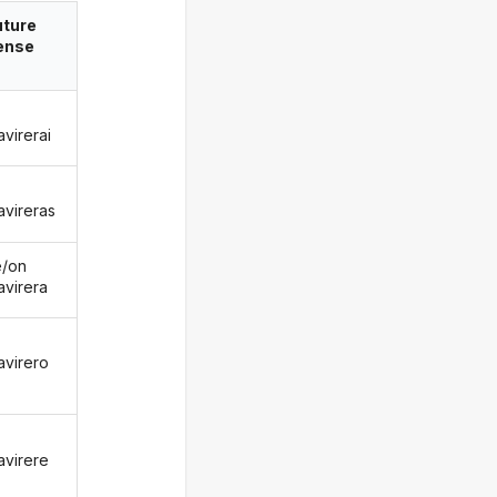
uture
ense
avirerai
avireras
le/on
avirera
avirero
avirere