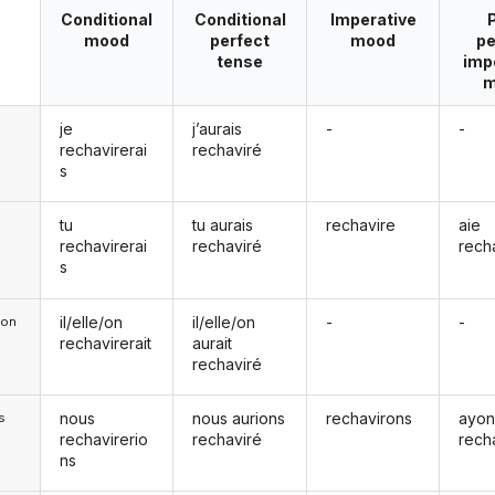
Conditional
Conditional
Imperative
mood
perfect
mood
pe
tense
imp
m
je
j’aurais
-
-
rechavirerai
rechaviré
s
tu
tu aurais
rechavire
aie
rechavirerai
rechaviré
rech
s
il/elle/on
il/elle/on
-
-
e/on
rechavirerait
aurait
rechaviré
nous
nous aurions
rechavirons
ayon
s
rechavirerio
rechaviré
rech
ns