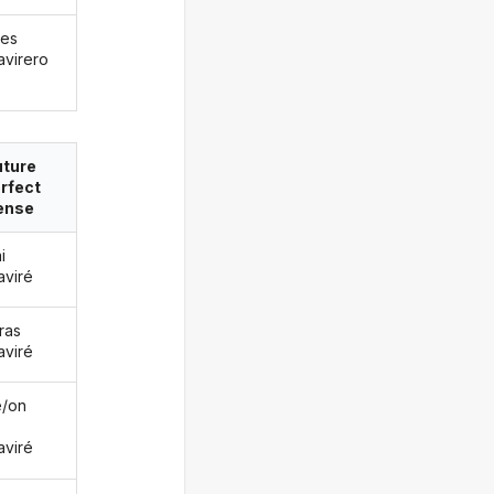
les
avirero
uture
rfect
ense
i
aviré
ras
aviré
le/on
aviré