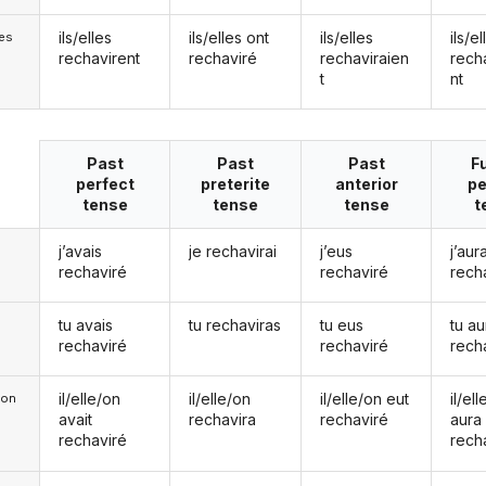
ils/elles
ils/elles ont
ils/elles
ils/el
les
rechavirent
rechaviré
rechaviraien
rech
t
nt
Past
Past
Past
F
perfect
preterite
anterior
pe
tense
tense
tense
t
j’avais
je rechavirai
j’eus
j’aura
rechaviré
rechaviré
rech
tu avais
tu rechaviras
tu eus
tu au
rechaviré
rechaviré
rech
il/elle/on
il/elle/on
il/elle/on eut
il/el
e/on
avait
rechavira
rechaviré
aura
rechaviré
rech