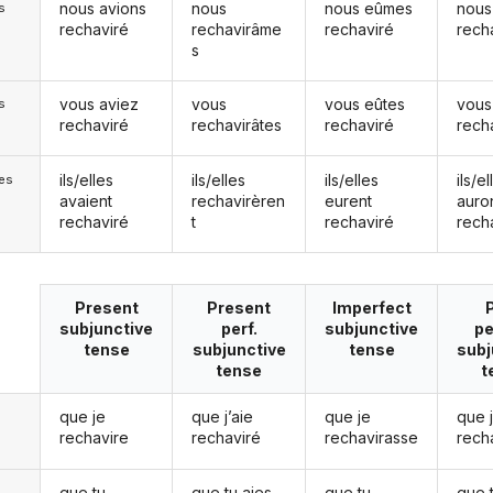
nous avions
nous
nous eûmes
nous
s
rechaviré
rechavirâme
rechaviré
rech
s
vous aviez
vous
vous eûtes
vous
s
rechaviré
rechavirâtes
rechaviré
rech
ils/elles
ils/elles
ils/elles
ils/el
les
avaient
rechavirèren
eurent
auro
rechaviré
t
rechaviré
rech
Present
Present
Imperfect
subjunctive
perf.
subjunctive
pe
tense
subjunctive
tense
subj
tense
t
que je
que j’aie
que je
que 
rechavire
rechaviré
rechavirasse
rech
que tu
que tu aies
que tu
que 