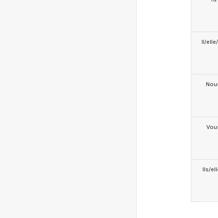
Il/ell
Nou
Vou
Ils/el