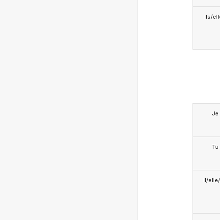
Ils/el
Je
Tu
Il/ell