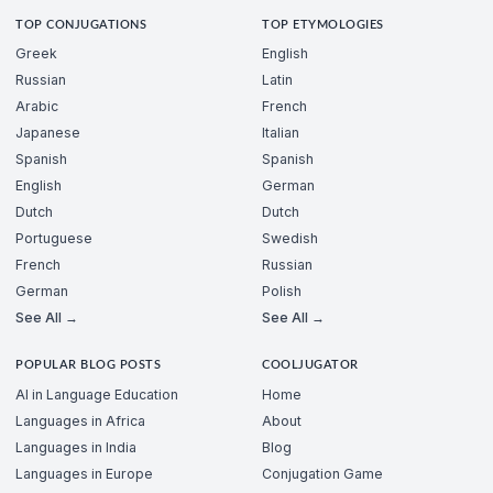
TOP CONJUGATIONS
TOP ETYMOLOGIES
Greek
English
Russian
Latin
Arabic
French
Japanese
Italian
Spanish
Spanish
English
German
Dutch
Dutch
Portuguese
Swedish
French
Russian
German
Polish
See All →
See All →
POPULAR BLOG POSTS
COOLJUGATOR
AI in Language Education
Home
Languages in Africa
About
Languages in India
Blog
Languages in Europe
Conjugation Game