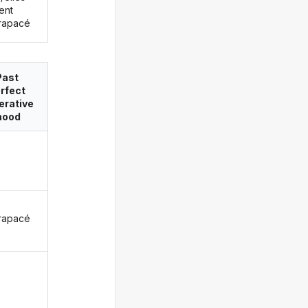
ent
rapacé
Past
rfect
erative
ood
rapacé