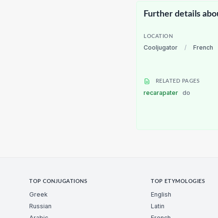
Further details abo
LOCATION
Cooljugator
/
French
RELATED PAGES
recarapater
do
TOP CONJUGATIONS
TOP ETYMOLOGIES
Greek
English
Russian
Latin
Arabic
French