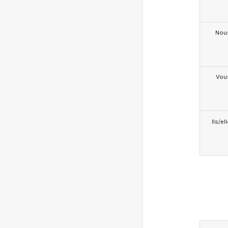
Nou
Vou
Ils/el