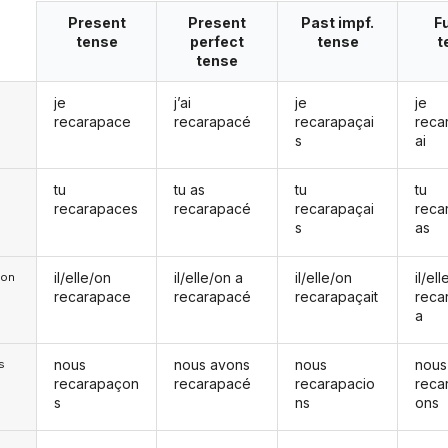
Present
Present
Past impf.
F
tense
perfect
tense
t
tense
je
j’ai
je
je
recarapace
recarapacé
recarapaçai
reca
s
ai
tu
tu as
tu
tu
recarapaces
recarapacé
recarapaçai
reca
s
as
il/elle/on
il/elle/on a
il/elle/on
il/el
e/on
recarapace
recarapacé
recarapaçait
reca
a
nous
nous avons
nous
nous
s
recarapaçon
recarapacé
recarapacio
reca
s
ns
ons