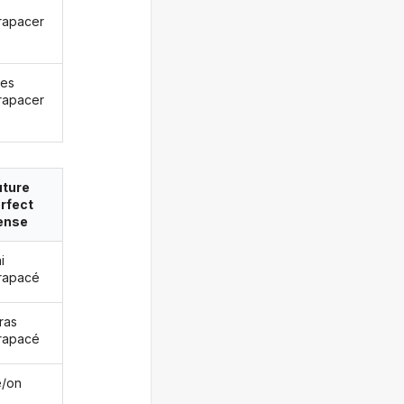
rapacer
les
rapacer
uture
rfect
ense
i
rapacé
ras
rapacé
le/on