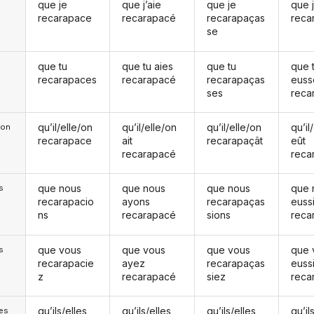
que je
que j’aie
que je
que 
recarapace
recarapacé
recarapaças
reca
se
que tu
que tu aies
que tu
que 
recarapaces
recarapacé
recarapaças
euss
ses
reca
qu’il/elle/on
qu’il/elle/on
qu’il/elle/on
qu’il
e/on
recarapace
ait
recarapaçât
eût
recarapacé
reca
que nous
que nous
que nous
que 
s
recarapacio
ayons
recarapaças
euss
ns
recarapacé
sions
reca
que vous
que vous
que vous
que 
s
recarapacie
ayez
recarapaças
euss
z
recarapacé
siez
reca
qu’ils/elles
qu’ils/elles
qu’ils/elles
qu’il
les