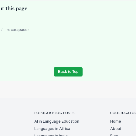
ut this page
/
recarapacer
Back to Top
POPULAR BLOG POSTS
COOLJUGATO
AI in Language Education
Home
Languages in Africa
About
Languages in India
Blog