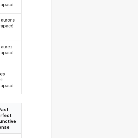
rapacé
 aurons
rapacé
 aurez
rapacé
les
nt
rapacé
Past
rfect
unctive
ense