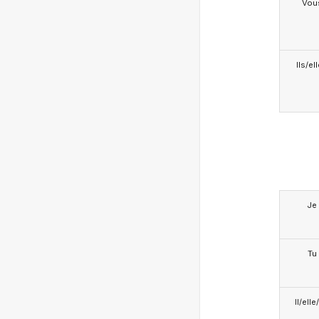
Vou
Ils/el
Je
Tu
Il/ell