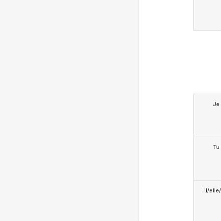
Je
Tu
Il/ell