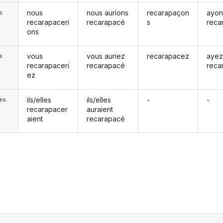
nous
nous aurions
recarapaçon
ayon
s
recarapaceri
recarapacé
s
reca
ons
vous
vous auriez
recarapacez
aye
s
recarapaceri
recarapacé
reca
ez
ils/elles
ils/elles
-
-
les
recarapacer
auraient
aient
recarapacé