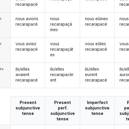
recarapacé
reca
nous avions
nous
nous eûmes
nous
s
recarapacé
recarapaçâ
recarapacé
reca
mes
vous aviez
vous
vous eûtes
vous
s
recarapacé
recarapaçât
recarapacé
reca
es
ils/elles
ils/elles
ils/elles
ils/el
les
avaient
recarapacèr
eurent
auro
recarapacé
ent
recarapacé
reca
Present
Present
Imperfect
subjunctive
perf.
subjunctive
pe
tense
subjunctive
tense
subj
tense
t