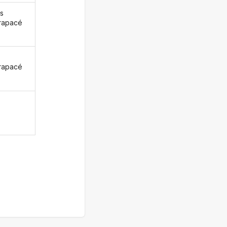
s
rapacé
z
rapacé