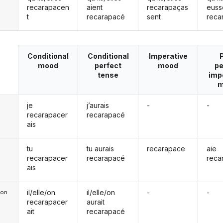
recarapacen
aient
recarapaças
euss
t
recarapacé
sent
reca
Conditional
Conditional
Imperative
mood
perfect
mood
pe
tense
imp
m
je
j’aurais
-
-
recarapacer
recarapacé
ais
tu
tu aurais
recarapace
aie
recarapacer
recarapacé
reca
ais
il/elle/on
il/elle/on
-
-
e/on
recarapacer
aurait
ait
recarapacé