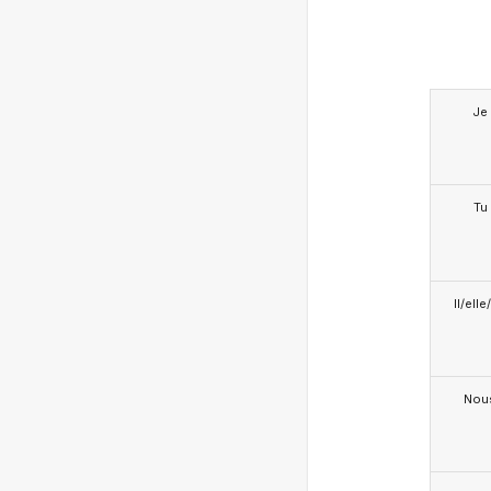
Je
Tu
Il/ell
Nou