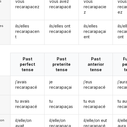
vous
vous avez
vous
vous
s
recarapacez
recarapacé
recarapacie
reca
z
ez
ils/elles
ils/elles ont
ils/elles
ils/el
les
recarapacen
recarapacé
recarapaçai
reca
t
ent
ont
Past
Past
Past
F
perfect
preterite
anterior
pe
tense
tense
tense
t
j’avais
je
j’eus
j’aura
recarapacé
recarapaçai
recarapacé
reca
tu avais
tu
tu eus
tu au
recarapacé
recarapaças
recarapacé
reca
il/elle/on
il/elle/on
il/elle/on eut
il/el
e/on
avait
recarapaça
recarapacé
aura