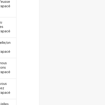
j’eusse
rapacé
tu
es
rapacé
/elle/on
rapacé
nous
ions
rapacé
vous
iez
rapacé
s/elles