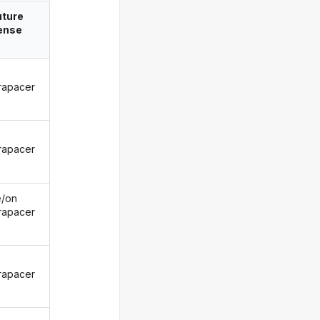
uture
ense
rapacer
rapacer
le/on
rapacer
rapacer