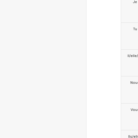
Je
Tu
Il/ell
Nou
Vou
Ils/el