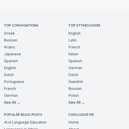
TOP CONJUGATIONS
TOP ETYMOLOGIES
Greek
English
Russian
Latin
Arabic
French
Japanese
Italian
Spanish
Spanish
English
German
Dutch
Dutch
Portuguese
Swedish
French
Russian
German
Polish
See All →
See All →
POPULAR BLOG POSTS
COOLJUGATOR
AI in Language Education
Home