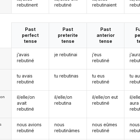
rebutinent
rebutiné
rebutinaient
rebu
Past
Past
Past
F
perfect
preterite
anterior
pe
tense
tense
tense
t
j’avais
je rebutinai
j’eus
j’aura
rebutiné
rebutiné
rebu
tu avais
tu rebutinas
tu eus
tu au
rebutiné
rebutiné
rebu
il/elle/on
il/elle/on
il/elle/on eut
il/el
e/on
avait
rebutina
rebutiné
aura
rebutiné
rebu
nous avions
nous
nous eûmes
nous
s
rebutiné
rebutinâmes
rebutiné
rebu