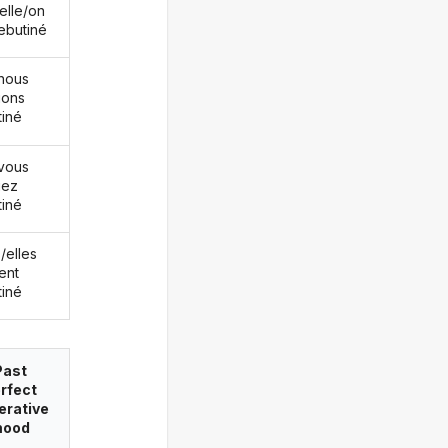
/elle/on
rebutiné
nous
ions
tiné
vous
iez
tiné
s/elles
ent
tiné
Past
rfect
erative
ood