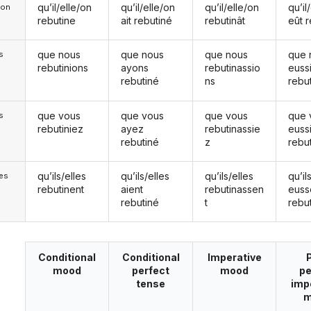
qu’il/elle/on
qu’il/elle/on
qu’il/elle/on
qu’il
e/on
rebutine
ait rebutiné
rebutinât
eût 
que nous
que nous
que nous
que 
s
rebutinions
ayons
rebutinassio
euss
rebutiné
ns
rebu
que vous
que vous
que vous
que 
s
rebutiniez
ayez
rebutinassie
euss
rebutiné
z
rebu
qu’ils/elles
qu’ils/elles
qu’ils/elles
qu’il
les
rebutinent
aient
rebutinassen
euss
rebutiné
t
rebu
Conditional
Conditional
Imperative
mood
perfect
mood
pe
tense
imp
m