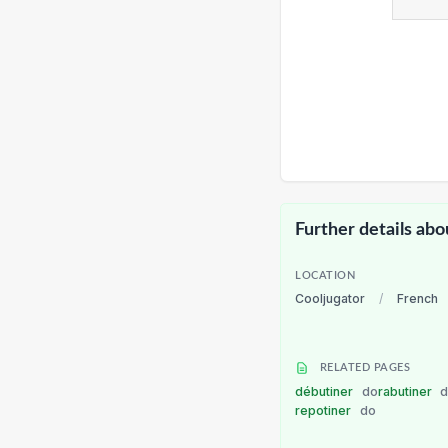
Further details abo
LOCATION
Cooljugator
/
French
RELATED PAGES
débutiner
do
rabutiner
repotiner
do