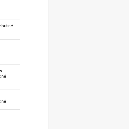
rebutiné
s
tiné
z
tiné