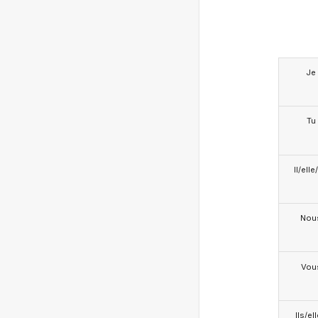
Je
Tu
Il/ell
Nou
Vou
Ils/el