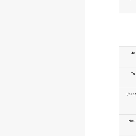
Je
Tu
Il/ell
Nou