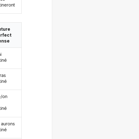
tineront
uture
rfect
ense
i
tiné
ras
tiné
le/on
tiné
 aurons
tiné