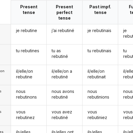
Present
Present
Past impf.
F
tense
perfect
tense
t
tense
je rebutine
j’ai rebutiné
je rebutinais
je
rebut
tu rebutines
tu as
tu rebutinais
tu
rebutiné
rebu
il/elle/on
il/elle/on a
il/elle/on
il/el
e/on
rebutine
rebutiné
rebutinait
rebu
nous
nous avons
nous
nous
s
rebutinons
rebutiné
rebutinions
rebu
vous
vous avez
vous
vous
s
rebutinez
rebutiné
rebutiniez
rebu
ils/elles
ils/elles ont
ils/elles
ils/el
les