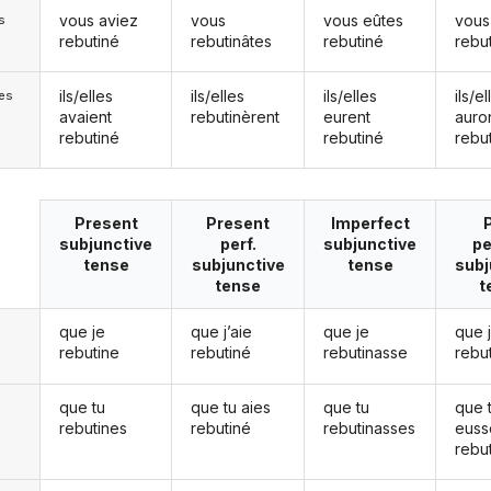
vous aviez
vous
vous eûtes
vous
s
rebutiné
rebutinâtes
rebutiné
rebu
ils/elles
ils/elles
ils/elles
ils/el
les
avaient
rebutinèrent
eurent
auro
rebutiné
rebutiné
rebu
Present
Present
Imperfect
subjunctive
perf.
subjunctive
pe
tense
subjunctive
tense
subj
tense
t
que je
que j’aie
que je
que 
rebutine
rebutiné
rebutinasse
rebu
que tu
que tu aies
que tu
que 
rebutines
rebutiné
rebutinasses
euss
rebu