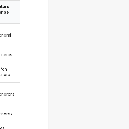
uture
ense
inerai
tineras
le/on
tinera
tinerons
tinerez
les