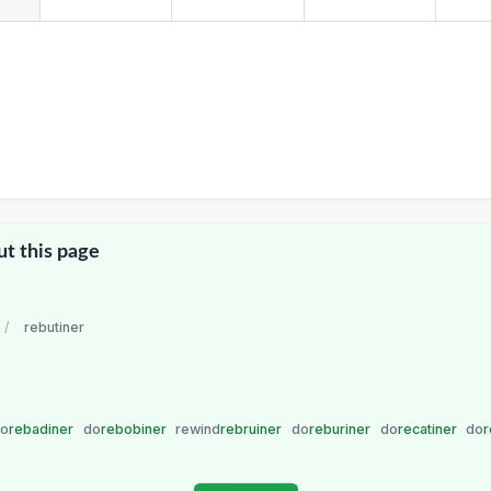
ut this page
/
rebutiner
do
rebadiner
do
rebobiner
rewind
rebruiner
do
reburiner
do
recatiner
do
r