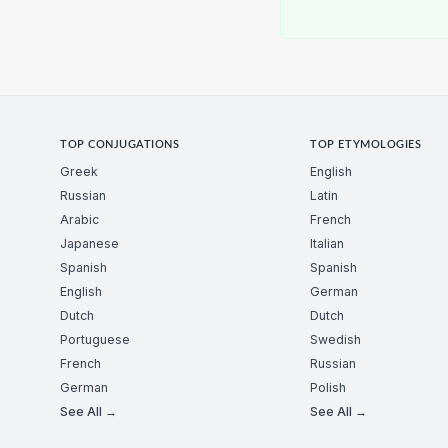
TOP CONJUGATIONS
TOP ETYMOLOGIES
Greek
English
Russian
Latin
Arabic
French
Japanese
Italian
Spanish
Spanish
English
German
Dutch
Dutch
Portuguese
Swedish
French
Russian
German
Polish
See All →
See All →