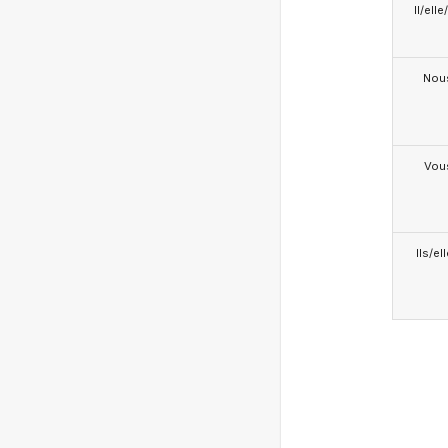
Il/ell
Nou
Vou
Ils/el