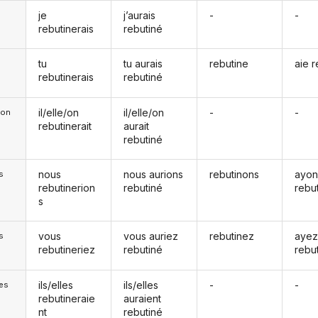
je
j’aurais
-
-
rebutinerais
rebutiné
tu
tu aurais
rebutine
aie 
rebutinerais
rebutiné
il/elle/on
il/elle/on
-
-
e/on
rebutinerait
aurait
rebutiné
nous
nous aurions
rebutinons
ayon
s
rebutinerion
rebutiné
rebu
s
vous
vous auriez
rebutinez
aye
s
rebutineriez
rebutiné
rebu
ils/elles
ils/elles
-
-
les
rebutineraie
auraient
nt
rebutiné