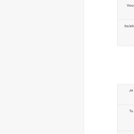
Vou
Ils/el
Je
Tu