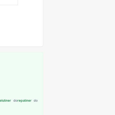
elutiner
do
repatiner
do