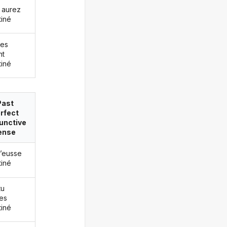
 aurez
tiné
les
nt
tiné
Past
rfect
unctive
ense
j’eusse
tiné
tu
es
tiné