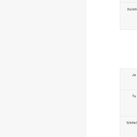
Ils/el
Je
Tu
Il/ell