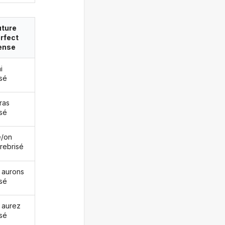
uture
rfect
ense
i
isé
ras
isé
le/on
 rebrisé
 aurons
isé
 aurez
isé