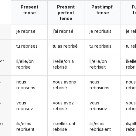
Present
Present
Past impf.
F
tense
perfect
tense
t
tense
je rebrise
j’ai rebrisé
je rebrisais
je re
tu rebrises
tu as rebrisé
tu rebrisais
tu re
il/elle/on
il/elle/on a
il/elle/on
il/el
e/on
rebrise
rebrisé
rebrisait
rebr
nous
nous avons
nous
nous
s
rebrisons
rebrisé
rebrisions
rebr
vous
vous avez
vous
vous
s
rebrisez
rebrisé
rebrisiez
rebr
ils/elles
ils/elles ont
ils/elles
ils/el
les
rebrisent
rebrisé
rebrisaient
rebr