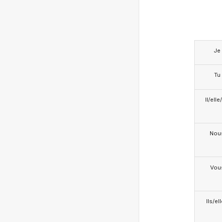
Je
Tu
Il/ell
Nou
Vou
Ils/el