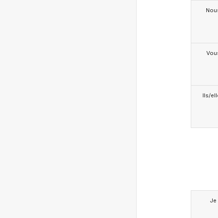
Nou
Vou
Ils/el
Je