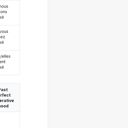
nous
ions
isé
vous
iez
isé
s/elles
ent
isé
Past
rfect
erative
ood