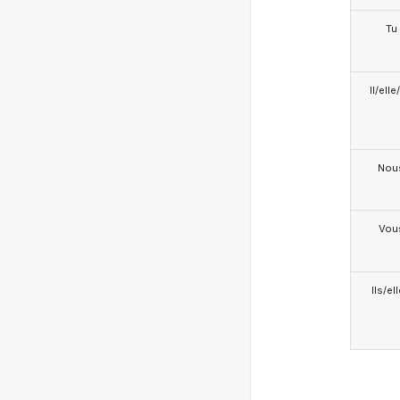
Tu
Il/ell
Nou
Vou
Ils/el