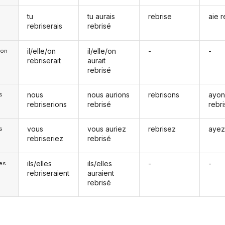
tu
tu aurais
rebrise
aie r
rebriserais
rebrisé
il/elle/on
il/elle/on
-
-
e/on
rebriserait
aurait
rebrisé
nous
nous aurions
rebrisons
ayon
s
rebriserions
rebrisé
rebr
vous
vous auriez
rebrisez
ayez
s
rebriseriez
rebrisé
ils/elles
ils/elles
-
-
les
rebriseraient
auraient
rebrisé