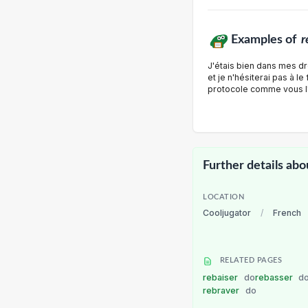
Examples of
r
J'étais bien dans mes dro
et je n'hésiterai pas à le
protocole comme vous l'a
Further details abo
LOCATION
Cooljugator
/
French
RELATED PAGES
rebaiser
do
rebasser
d
rebraver
do