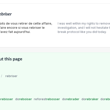
ebriser
its de vous retirer de cette affaire,
I was well within my rights to remov
 faire encore si vous rebriser le
investigation, and I will not hesitate 
vez fait aujourd'hui.
break protocol like you did today.
ut this page
/
rebriser
o
rebisser
do
reboiser
reforest
rebosser
do
rebrader
do
rebraker
do
reb