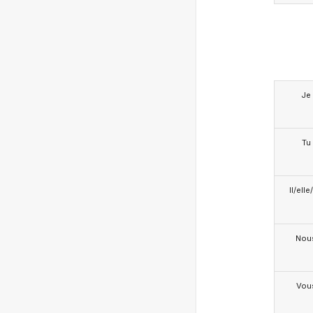
Je
Tu
Il/ell
Nou
Vou