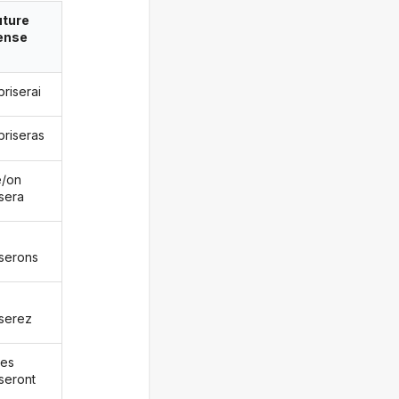
uture
ense
briserai
briseras
le/on
isera
iserons
iserez
les
iseront