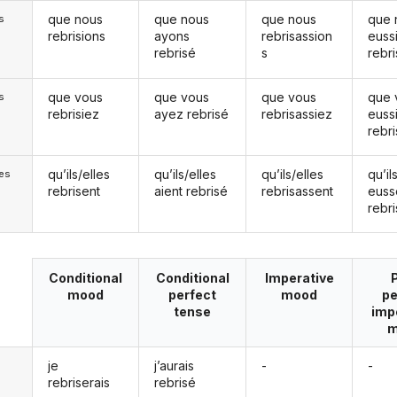
que nous
que nous
que nous
que 
s
rebrisions
ayons
rebrisassion
euss
rebrisé
s
rebr
que vous
que vous
que vous
que 
s
rebrisiez
ayez rebrisé
rebrisassiez
euss
rebr
qu’ils/elles
qu’ils/elles
qu’ils/elles
qu’il
les
rebrisent
aient rebrisé
rebrisassent
euss
rebr
Conditional
Conditional
Imperative
mood
perfect
mood
pe
tense
imp
m
je
j’aurais
-
-
rebriserais
rebrisé