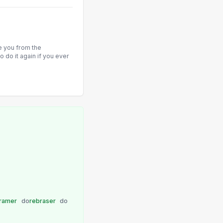
e you from the
to do it again if you ever
ramer
do
rebraser
do