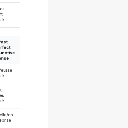
les
nt
isé
Past
rfect
unctive
ense
j’eusse
isé
tu
es
isé
/elle/on
rebrisé