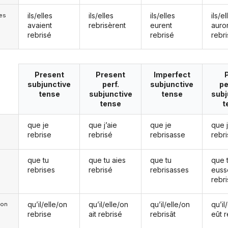
ils/elles
ils/elles
ils/elles
ils/el
les
avaient
rebrisèrent
eurent
auro
rebrisé
rebrisé
rebr
Present
Present
Imperfect
subjunctive
perf.
subjunctive
pe
tense
subjunctive
tense
subj
tense
t
que je
que j’aie
que je
que 
rebrise
rebrisé
rebrisasse
rebr
que tu
que tu aies
que tu
que 
rebrises
rebrisé
rebrisasses
euss
rebr
qu’il/elle/on
qu’il/elle/on
qu’il/elle/on
qu’il
e/on
rebrise
ait rebrisé
rebrisât
eût 