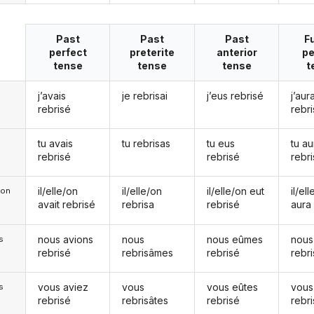
Past
Past
Past
F
perfect
preterite
anterior
pe
tense
tense
tense
t
j’avais
je rebrisai
j’eus rebrisé
j’aura
rebrisé
rebr
tu avais
tu rebrisas
tu eus
tu au
rebrisé
rebrisé
rebr
il/elle/on
il/elle/on
il/elle/on eut
il/el
e/on
avait rebrisé
rebrisa
rebrisé
aura
nous avions
nous
nous eûmes
nous
s
rebrisé
rebrisâmes
rebrisé
rebr
vous aviez
vous
vous eûtes
vous
s
rebrisé
rebrisâtes
rebrisé
rebr