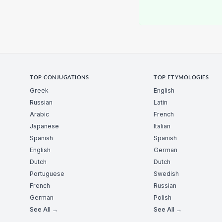
TOP CONJUGATIONS
TOP ETYMOLOGIES
Greek
English
Russian
Latin
Arabic
French
Japanese
Italian
Spanish
Spanish
English
German
Dutch
Dutch
Portuguese
Swedish
French
Russian
German
Polish
See All →
See All →