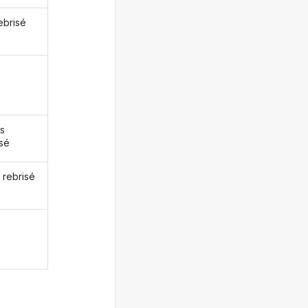
ebrisé
s
isé
 rebrisé