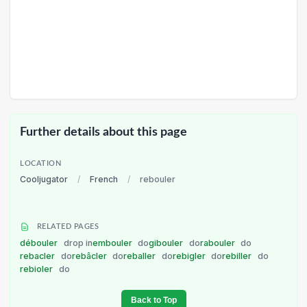
Further details about this page
LOCATION
Cooljugator
/
French
/
rebouler
RELATED PAGES
débouler
drop in
embouler
do
gibouler
do
rabouler
do
rebacler
do
rebâcler
do
reballer
do
rebigler
do
rebiller
do
rebioler
do
Back to Top