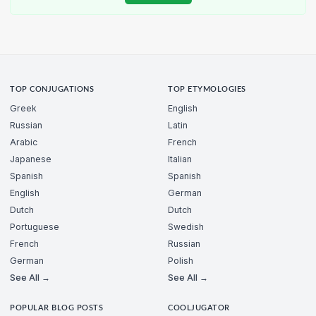
TOP CONJUGATIONS
TOP ETYMOLOGIES
Greek
English
Russian
Latin
Arabic
French
Japanese
Italian
Spanish
Spanish
English
German
Dutch
Dutch
Portuguese
Swedish
French
Russian
German
Polish
See All →
See All →
POPULAR BLOG POSTS
COOLJUGATOR