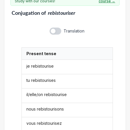
Study with our courses!
course →
Conjugation
of
rebistouriser
Translation
Present tense
je rebistourise
tu rebistourises
il/elle/on rebistourise
nous rebistourisons
vous rebistourisez