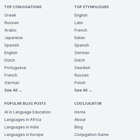
TOP CONJUGATIONS
TOP ETYMOLOGIES
Greek
English
Russian
Latin
Arabic
French
Japanese
Italian
Spanish
Spanish
English
German
Dutch
Dutch
Portuguese
Swedish
French
Russian
German
Polish
See All →
See All →
POPULAR BLOG POSTS
COOLJUGATOR
AI in Language Education
Home
Languages in Africa
About
Languages in India
Blog
Languages in Europe
Conjugation Game