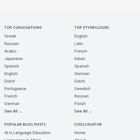
TOP CONJUGATIONS
TOP ETYMOLOGIES
Greek
English
Russian
Latin
Arabic
French
Japanese
Italian
Spanish
Spanish
English
German
Dutch
Dutch
Portuguese
Swedish
French
Russian
German
Polish
See All →
See All →
POPULAR BLOG POSTS
COOLJUGATOR
AI in Language Education
Home