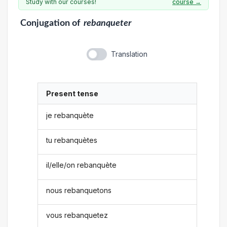
Study with our courses!
course →
Conjugation
of
rebanqueter
Translation
Present tense
je rebanquète
tu rebanquètes
il/elle/on rebanquète
nous rebanquetons
vous rebanquetez