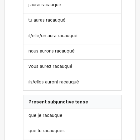
j’aurai racauqué
tu auras racauqué
il/elle/on aura racauqué
nous aurons racauqué
vous aurez racauqué
ils/elles auront racauqué
Present subjunctive tense
que je racauque
que tu racauques