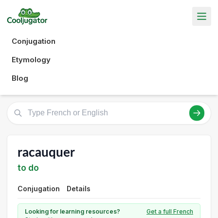
Conjugation
Etymology
Blog
racauquer
to do
Conjugation
Details
Looking for learning resources?
Get a full French