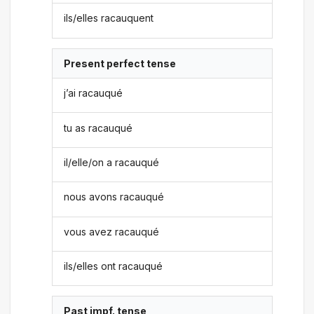
ils/elles racauquent
Present perfect tense
j’ai racauqué
tu as racauqué
il/elle/on a racauqué
nous avons racauqué
vous avez racauqué
ils/elles ont racauqué
Past impf. tense