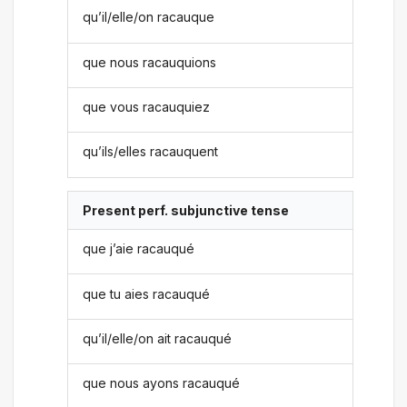
qu’il/elle/on racauque
que nous racauquions
que vous racauquiez
qu’ils/elles racauquent
Present perf. subjunctive tense
que j’aie racauqué
que tu aies racauqué
qu’il/elle/on ait racauqué
que nous ayons racauqué