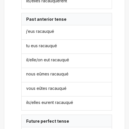
ils/elles racauquèrent
Past anterior tense
j’eus racauqué
tu eus racauqué
il/elle/on eut racauqué
nous eûmes racauqué
vous eûtes racauqué
ils/elles eurent racauqué
Future perfect tense