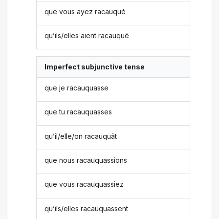
que vous ayez racauqué
qu’ils/elles aient racauqué
Imperfect subjunctive tense
que je racauquasse
que tu racauquasses
qu’il/elle/on racauquât
que nous racauquassions
que vous racauquassiez
qu’ils/elles racauquassent