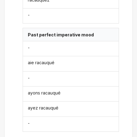
-
Past perfect imperative mood
-
aie racauqué
-
ayons racauqué
ayez racauqué
-