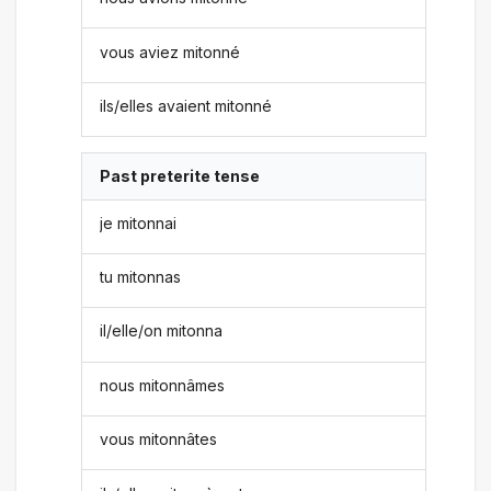
vous aviez mitonné
ils/elles avaient mitonné
Past preterite tense
je mitonnai
tu mitonnas
il/elle/on mitonna
nous mitonnâmes
vous mitonnâtes