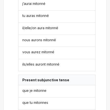
j’aurai mitonné
tu auras mitonné
il/elle/on aura mitonné
nous aurons mitonné
vous aurez mitonné
ils/elles auront mitonné
Present subjunctive tense
que je mitonne
que tu mitonnes