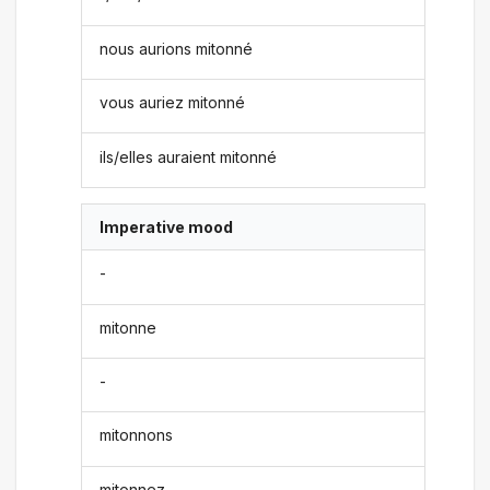
nous aurions mitonné
vous auriez mitonné
ils/elles auraient mitonné
Imperative mood
-
mitonne
-
mitonnons
mitonnez