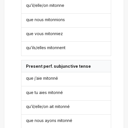
qu’il/elle/on mitonne
que nous mitonnions
que vous mitonniez
qu’ils/elles mitonnent
Present perf. subjunctive tense
que j’aie mitonné
que tu aies mitonné
qu’il/elle/on ait mitonné
que nous ayons mitonné