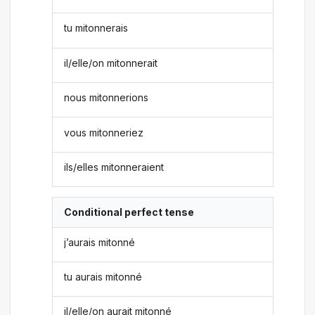
tu mitonnerais
il/elle/on mitonnerait
nous mitonnerions
vous mitonneriez
ils/elles mitonneraient
Conditional perfect tense
j’aurais mitonné
tu aurais mitonné
il/elle/on aurait mitonné