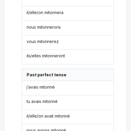
il/elle/on mitonnera
nous mitonnerons
vous mitonnerez
ils/elles mitonneront
Past perfect tense
j’avais mitonné
tu avais mitonné
il/elle/on avait mitonné
nous avions mitonné