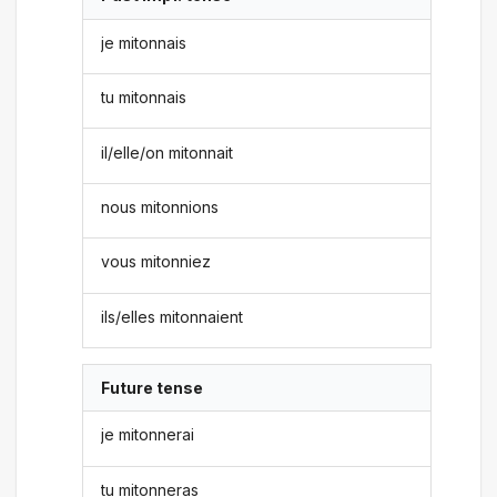
je mitonnais
tu mitonnais
il/elle/on mitonnait
nous mitonnions
vous mitonniez
ils/elles mitonnaient
Future tense
je mitonnerai
tu mitonneras