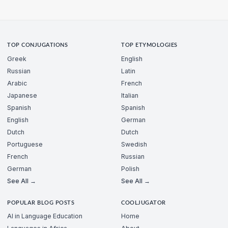
TOP CONJUGATIONS
TOP ETYMOLOGIES
Greek
English
Russian
Latin
Arabic
French
Japanese
Italian
Spanish
Spanish
English
German
Dutch
Dutch
Portuguese
Swedish
French
Russian
German
Polish
See All →
See All →
POPULAR BLOG POSTS
COOLJUGATOR
AI in Language Education
Home