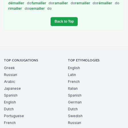
démailler
do
fumailler
do
ramailler
do
remailler
do
rémailler
do
rimailler
do
semailler
do
Back to Top
TOP CONJUGATIONS
TOP ETYMOLOGIES
Greek
English
Russian
Latin
Arabic
French
Japanese
Italian
Spanish
Spanish
English
German
Dutch
Dutch
Portuguese
Swedish
French
Russian