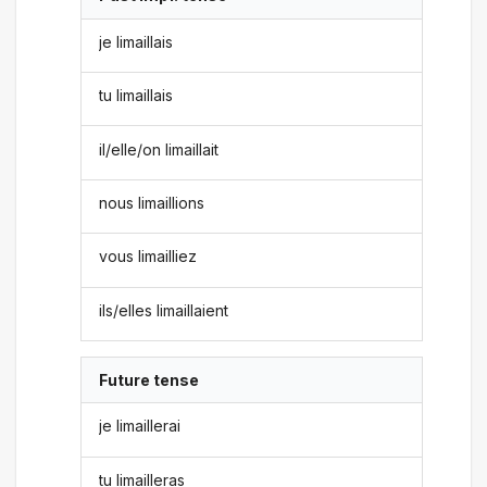
je limaillais
tu limaillais
il/elle/on limaillait
nous limaillions
vous limailliez
ils/elles limaillaient
Future tense
je limaillerai
tu limailleras