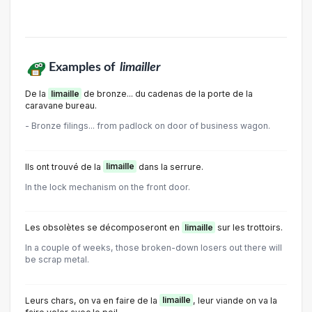
Examples of
limailler
De la
limaille
de bronze... du cadenas de la porte de la
caravane bureau.
- Bronze filings... from padlock on door of business wagon.
Ils ont trouvé de la
limaille
dans la serrure.
In the lock mechanism on the front door.
Les obsolètes se décomposeront en
limaille
sur les trottoirs.
In a couple of weeks, those broken-down losers out there will
be scrap metal.
Leurs chars, on va en faire de la
limaille
, leur viande on va la