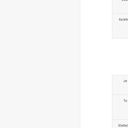
Ils/el
Je
Tu
Il/ell