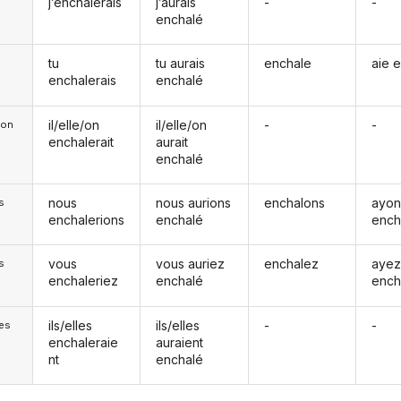
j’enchalerais
j’aurais
-
-
enchalé
tu
tu aurais
enchale
aie 
enchalerais
enchalé
il/elle/on
il/elle/on
-
-
e/on
enchalerait
aurait
enchalé
nous
nous aurions
enchalons
ayon
s
enchalerions
enchalé
ench
vous
vous auriez
enchalez
aye
s
enchaleriez
enchalé
ench
ils/elles
ils/elles
-
-
les
enchaleraie
auraient
nt
enchalé