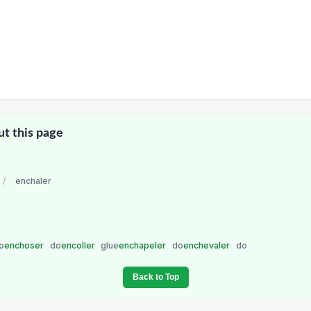
ut this page
/
enchaler
o
enchoser
do
encoller
glue
enchapeler
do
enchevaler
do
Back to Top