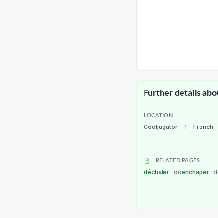
Further details abo
LOCATION
Cooljugator
/
French
RELATED PAGES
déchaler
do
enchaper
d