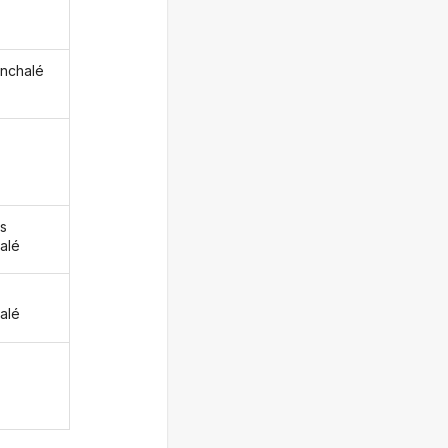
enchalé
s
alé
z
alé