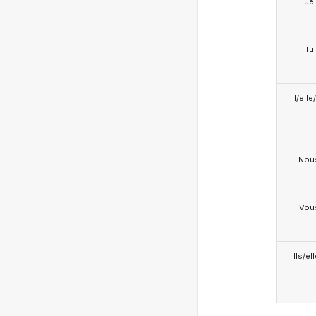
Je
Tu
Il/ell
Nou
Vou
Ils/el