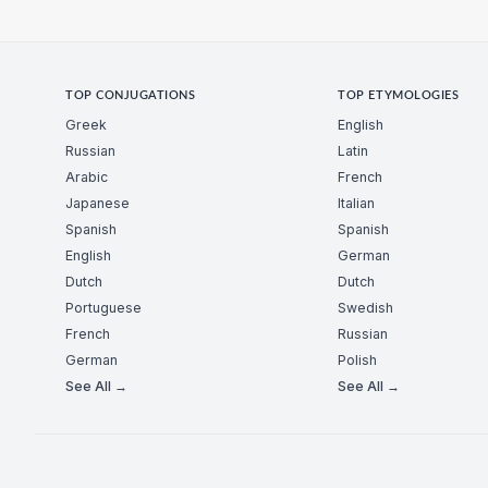
TOP CONJUGATIONS
TOP ETYMOLOGIES
Greek
English
Russian
Latin
Arabic
French
Japanese
Italian
Spanish
Spanish
English
German
Dutch
Dutch
Portuguese
Swedish
French
Russian
German
Polish
See All →
See All →