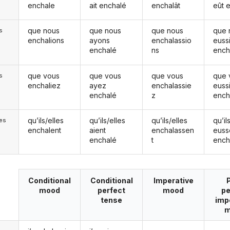
enchale
ait enchalé
enchalât
eût 
que nous
que nous
que nous
que 
s
enchalions
ayons
enchalassio
euss
enchalé
ns
ench
que vous
que vous
que vous
que 
s
enchaliez
ayez
enchalassie
euss
enchalé
z
ench
qu’ils/elles
qu’ils/elles
qu’ils/elles
qu’il
les
enchalent
aient
enchalassen
euss
enchalé
t
ench
Conditional
Conditional
Imperative
mood
perfect
mood
pe
tense
imp
m