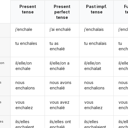
Present
Present
Past impf.
F
tense
perfect
tense
t
tense
j’enchale
j’ai enchalé
j’enchalais
j’enc
tu enchales
tu as
tu enchalais
tu
enchalé
ench
il/elle/on
il/elle/on a
il/elle/on
il/el
e/on
enchale
enchalé
enchalait
ench
nous
nous avons
nous
nous
s
enchalons
enchalé
enchalions
ench
vous
vous avez
vous
vous
s
enchalez
enchalé
enchaliez
ench
ils/elles
ils/elles ont
ils/elles
ils/el
les
enchalent
enchalé
enchalaient
ench