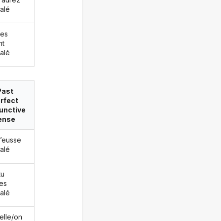
alé
les
nt
alé
Past
rfect
unctive
ense
j’eusse
alé
tu
es
alé
/elle/on