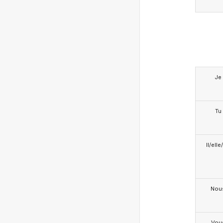
Je
Tu
Il/ell
Nou
Vou