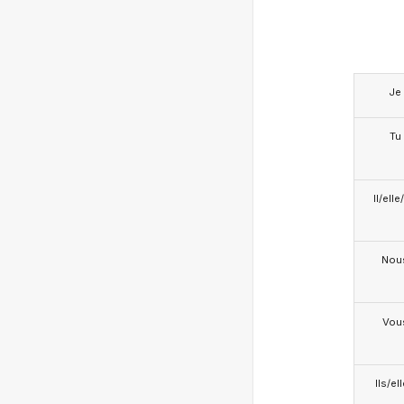
Je
Tu
Il/ell
Nou
Vou
Ils/el