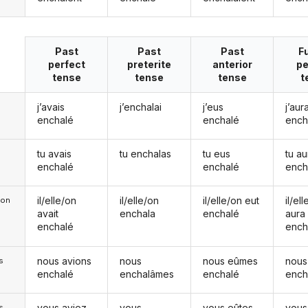
Past
Past
Past
F
perfect
preterite
anterior
pe
tense
tense
tense
t
j’avais
j’enchalai
j’eus
j’aura
enchalé
enchalé
ench
tu avais
tu enchalas
tu eus
tu au
enchalé
enchalé
ench
il/elle/on
il/elle/on
il/elle/on eut
il/el
e/on
avait
enchala
enchalé
aura
enchalé
ench
nous avions
nous
nous eûmes
nous
s
enchalé
enchalâmes
enchalé
ench
vous aviez
vous
vous eûtes
vous
s