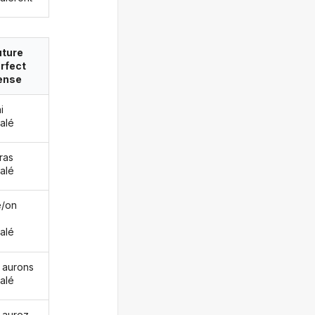
uture
rfect
ense
i
alé
ras
alé
le/on
alé
 aurons
alé
 aurez