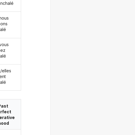
enchalé
nous
ions
alé
vous
iez
alé
s/elles
ent
alé
Past
rfect
erative
ood