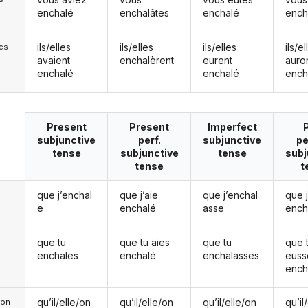
enchalé
enchalâtes
enchalé
ench
ils/elles
ils/elles
ils/elles
ils/el
les
avaient
enchalèrent
eurent
auro
enchalé
enchalé
ench
Present
Present
Imperfect
subjunctive
perf.
subjunctive
pe
tense
subjunctive
tense
subj
tense
t
que j’enchal
que j’aie
que j’enchal
que 
e
enchalé
asse
ench
que tu
que tu aies
que tu
que 
enchales
enchalé
enchalasses
euss
ench
qu’il/elle/on
qu’il/elle/on
qu’il/elle/on
qu’il
e/on