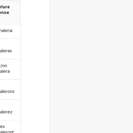
uture
ense
halerai
aleras
le/on
alera
alerons
alerez
les
aleront