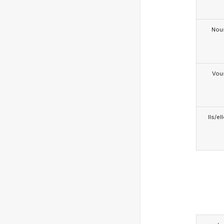
Nou
Vou
Ils/el