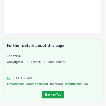
Further details about this page
LOCATION
Cooljugator
/
French
/
embidonner
RELATED PAGES
embâtonner
do
emboconner
bamboozle
rebidonner
do
Back to Top