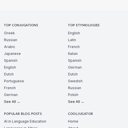
TOP CONJUGATIONS
TOP ETYMOLOGIES
Greek
English
Russian
Latin
Arabic
French
Japanese
Italian
Spanish
Spanish
English
German
Dutch
Dutch
Portuguese
Swedish
French
Russian
German
Polish
See All →
See All →
POPULAR BLOG POSTS
COOLJUGATOR
AI in Language Education
Home