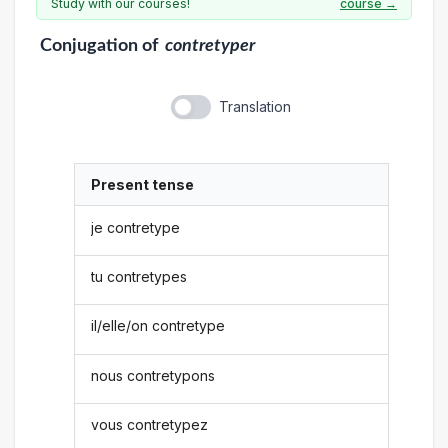
Study with our courses!
course →
Conjugation
of
contretyper
Translation
Present tense
je contretype
tu contretypes
il/elle/on contretype
nous contretypons
vous contretypez