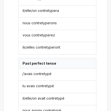
il/elle/on contretypera
nous contretyperons
vous contretyperez
ils/elles contretyperont
Past perfect tense
j’avais contretypé
tu avais contretypé
il/elle/on avait contretypé
nous avions contretypé