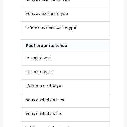
vous aviez contretypé
ils/elles avaient contretypé
Past preterite tense
je contretypai
tu contretypas
il/elle/on contretypa
nous contretypâmes
vous contretypâtes