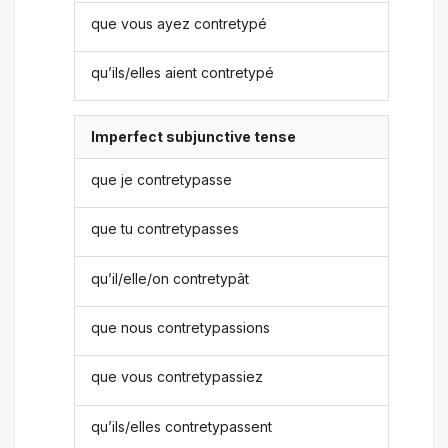
que vous ayez contretypé
qu’ils/elles aient contretypé
Imperfect subjunctive tense
que je contretypasse
que tu contretypasses
qu’il/elle/on contretypât
que nous contretypassions
que vous contretypassiez
qu’ils/elles contretypassent