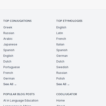
TOP CONJUGATIONS
TOP ETYMOLOGIES
Greek
English
Russian
Latin
Arabic
French
Japanese
Italian
Spanish
Spanish
English
German
Dutch
Dutch
Portuguese
Swedish
French
Russian
German
Polish
See All →
See All →
POPULAR BLOG POSTS
COOLJUGATOR
AI in Language Education
Home