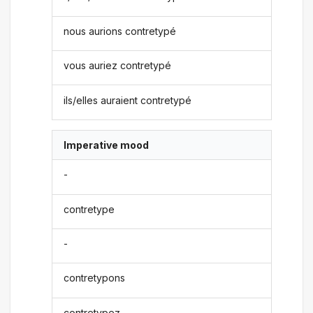
nous aurions contretypé
vous auriez contretypé
ils/elles auraient contretypé
Imperative mood
-
contretype
-
contretypons
contretypez