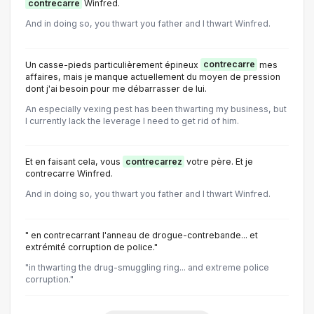
contrecarre
Winfred.
And in doing so, you thwart you father and I thwart Winfred.
Un casse-pieds particulièrement épineux
contrecarre
mes
affaires, mais je manque actuellement du moyen de pression
dont j'ai besoin pour me débarrasser de lui.
An especially vexing pest has been thwarting my business, but
I currently lack the leverage I need to get rid of him.
Et en faisant cela, vous
contrecarrez
votre père. Et je
contrecarre Winfred.
And in doing so, you thwart you father and I thwart Winfred.
" en contrecarrant l'anneau de drogue-contrebande... et
extrémité corruption de police."
"in thwarting the drug-smuggling ring... and extreme police
corruption."