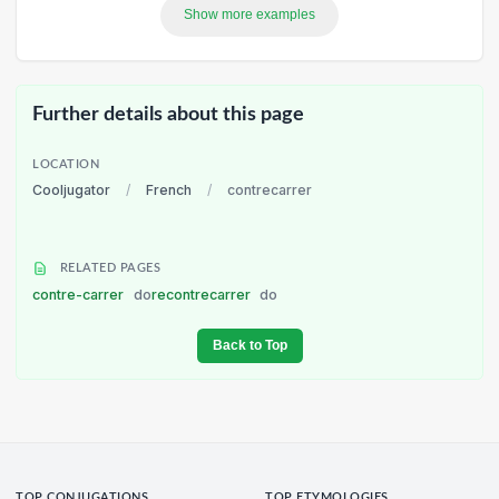
Show more examples
Further details about this page
LOCATION
Cooljugator
/
French
/
contrecarrer
RELATED PAGES
contre-carrer
do
recontrecarrer
do
Back to Top
TOP CONJUGATIONS
TOP ETYMOLOGIES