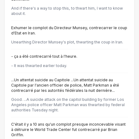
And if there's a way to stop this, to thwart him, I want to know
about it.
Exhumer le complot du Directeur Munsey, contrecarrer le coup
d'Etat en Iran.
Unearthing Director Munsey's plot, thwarting the coup in Iran.
- ça a été contrecarré tout à l'heure.
- It was thwarted earlier today.
...Un attentat suicide au Capitole ...Un attentat suicide au
Capitole par l'ancien officier de police, Matt Parkman a été
contrecarré par les autorités fédérales la nuit dernière...
Good. ...A suicide attack on the capitol building by former Los
Angeles police officer Matt Parkman was thwarted by federal
authorities Tuesday night.
C'était il y a 10 ans qu'un complot presque inconcevable visant
à détruire le World Trade Center fut contrecarré par Brian
Griffin.