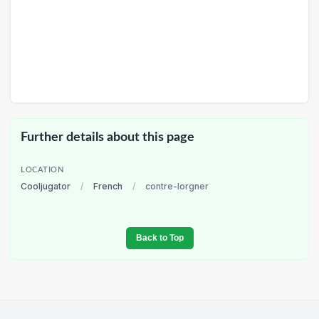
Further details about this page
LOCATION
Cooljugator
/
French
/
contre-lorgner
Back to Top