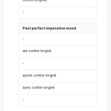
-
Past perfect imperative mood
-
aie contre-lorgné
-
ayons contre-lorgné
ayez contre-lorgné
-