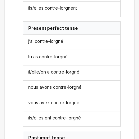
ils/elles contre-lorgnent
Present perfect tense
j’ai contre-lorgné
tu as contre-lorgné
il/elle/on a contre-lorgné
nous avons contre-lorgné
vous avez contre-lorgné
ils/elles ont contre-lorgné
Past impf. tense