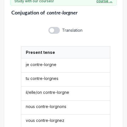
Study with our courses!
course →
Conjugation
of
contre-lorgner
Translation
Present tense
je contre-lorgne
tu contre-lorgnes
il/elle/on contre-lorgne
nous contre-lorgnons
vous contre-lorgnez