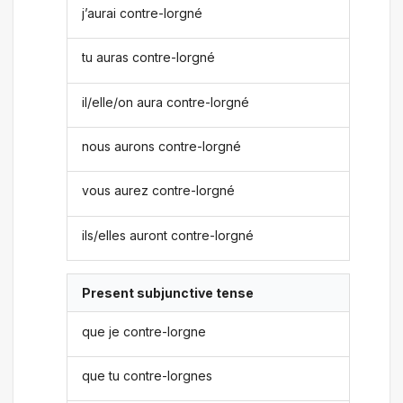
j’aurai contre-lorgné
tu auras contre-lorgné
il/elle/on aura contre-lorgné
nous aurons contre-lorgné
vous aurez contre-lorgné
ils/elles auront contre-lorgné
Present subjunctive tense
que je contre-lorgne
que tu contre-lorgnes