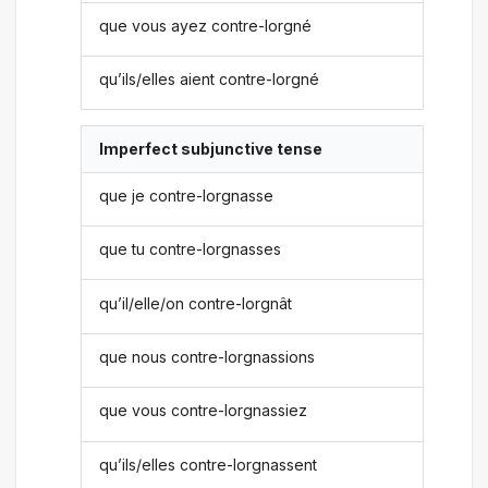
que vous ayez contre-lorgné
qu’ils/elles aient contre-lorgné
Imperfect subjunctive tense
que je contre-lorgnasse
que tu contre-lorgnasses
qu’il/elle/on contre-lorgnât
que nous contre-lorgnassions
que vous contre-lorgnassiez
qu’ils/elles contre-lorgnassent