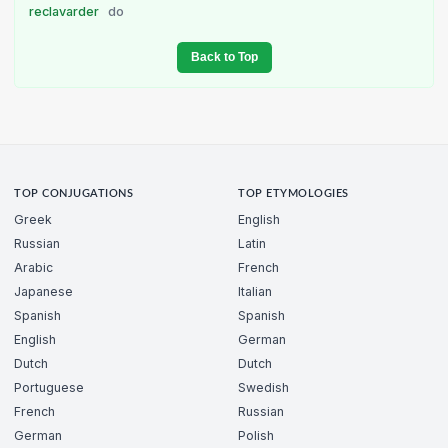
reclavarder
do
Back to Top
TOP CONJUGATIONS
TOP ETYMOLOGIES
Greek
English
Russian
Latin
Arabic
French
Japanese
Italian
Spanish
Spanish
English
German
Dutch
Dutch
Portuguese
Swedish
French
Russian
German
Polish