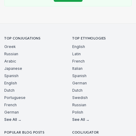
TOP CONJUGATIONS
TOP ETYMOLOGIES
Greek
English
Russian
Latin
Arabic
French
Japanese
Italian
Spanish
Spanish
English
German
Dutch
Dutch
Portuguese
Swedish
French
Russian
German
Polish
See All →
See All →
POPULAR BLOG POSTS
COOLJUGATOR