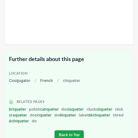
Further details about this page
LOCATION
Cooljugator
/
French
/
chiqueter
RELATED PAGES
briqueter
polish
canqueter
do
claqueter
cluck
cliqueter
click
craqueter
do
criqueter
do
étiqueter
label
déchiqueter
shred
échiqueter
do
Back to Top