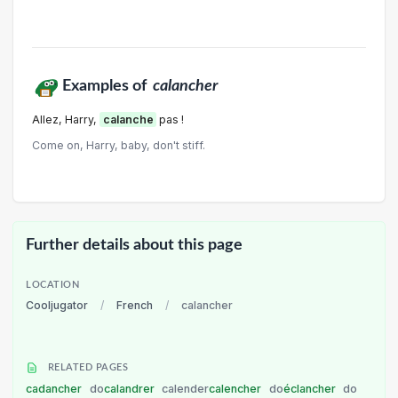
Examples of
calancher
Allez, Harry,
calanche
pas !
Come on, Harry, baby, don't stiff.
Further details about this page
LOCATION
Cooljugator
/
French
/
calancher
RELATED PAGES
cadancher
do
calandrer
calender
calencher
do
éclancher
do