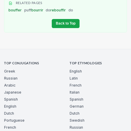
RELATED PAGES
bouffer
puff
bourrir
do
rebouffir
do
Back to Top
TOP CONJUGATIONS
TOP ETYMOLOGIES
Greek
English
Russian
Latin
Arabic
French
Japanese
Italian
Spanish
Spanish
English
German
Dutch
Dutch
Portuguese
Swedish
French
Russian