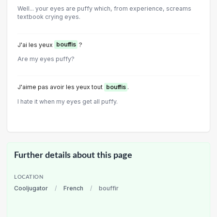
Well... your eyes are puffy which, from experience, screams
textbook crying eyes.
J'ai les yeux
bouffis
?
Are my eyes puffy?
J'aime pas avoir les yeux tout
bouffis
.
I hate it when my eyes get all puffy.
Further details about this page
LOCATION
Cooljugator
/
French
/
bouffir