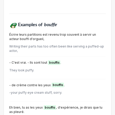
Examples of
bouffir
Écrire leurs partitions est revenu trop souvent à servir un
acteur bouffi d'orgueil,
Writing their parts has too often been like serving a puffed-up
actor,
- C'est vrai. - Ils sont tout
bouffis
.
They look puffy.
- de crème contre les yeux
bouffis
.
-your puffy eye cream stuff, sorry.
Eh bien, tu as les yeux
bouffis
, d'expérience, je dirais que tu
as pleuré.