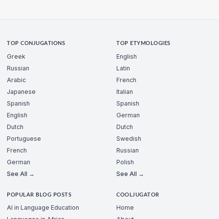
TOP CONJUGATIONS
TOP ETYMOLOGIES
Greek
English
Russian
Latin
Arabic
French
Japanese
Italian
Spanish
Spanish
English
German
Dutch
Dutch
Portuguese
Swedish
French
Russian
German
Polish
See All →
See All →
POPULAR BLOG POSTS
COOLJUGATOR
AI in Language Education
Home