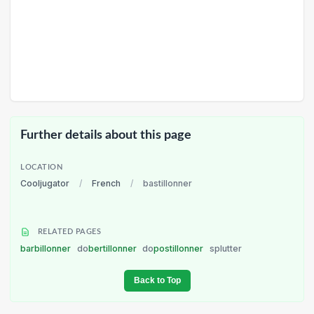
Further details about this page
LOCATION
Cooljugator
/
French
/
bastillonner
RELATED PAGES
barbillonner
do
bertillonner
do
postillonner
splutter
Back to Top