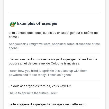
Examples of
asperger
Et tu penses quoi, que j'aurais pu en asperger sur la scène de
crime ?
And you think I might've what, sprinkled some around the crime
scene?
J'ai vu comment vous avez essayé d'asperger cet endroit de
poudres... et de ces eaux de Cologne françaises.
I seen how you tried to sprinkle this place up with them
powders and those fancy French colognes.
Je dois asperger les tortues, vous voyez ?
I have to sprinkle the turtles, see?
Je te suggère d'asperger ton visage avec cette eau ..