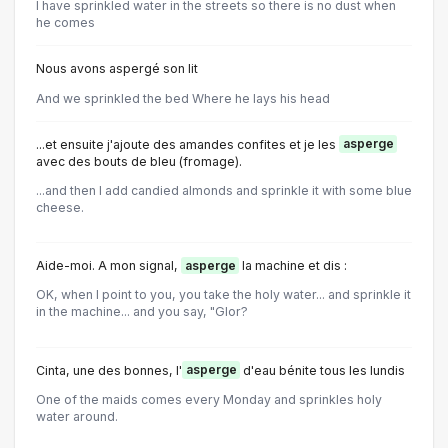
I have sprinkled water in the streets so there is no dust when
he comes
Nous avons aspergé son lit
And we sprinkled the bed Where he lays his head
...et ensuite j'ajoute des amandes confites et je les
asperge
avec des bouts de bleu (fromage).
...and then I add candied almonds and sprinkle it with some blue
cheese.
Aide-moi. A mon signal,
asperge
la machine et dis :
OK, when I point to you, you take the holy water... and sprinkle it
in the machine... and you say, "Glor?
Cinta, une des bonnes, l'
asperge
d'eau bénite tous les lundis
One of the maids comes every Monday and sprinkles holy
water around.