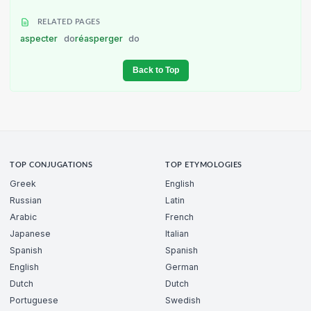
RELATED PAGES
aspecter
do
réasperger
do
Back to Top
TOP CONJUGATIONS
TOP ETYMOLOGIES
Greek
English
Russian
Latin
Arabic
French
Japanese
Italian
Spanish
Spanish
English
German
Dutch
Dutch
Portuguese
Swedish