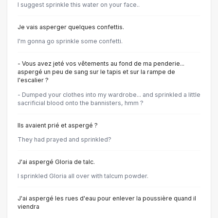
I suggest sprinkle this water on your face..
Je vais asperger quelques confettis.
I'm gonna go sprinkle some confetti.
- Vous avez jeté vos vêtements au fond de ma penderie...
aspergé un peu de sang sur le tapis et sur la rampe de
l'escalier ?
- Dumped your clothes into my wardrobe... and sprinkled a little
sacrificial blood onto the bannisters, hmm ?
Ils avaient prié et aspergé ?
They had prayed and sprinkled?
J'ai aspergé Gloria de talc.
I sprinkled Gloria all over with talcum powder.
J'ai aspergé les rues d'eau pour enlever la poussière quand il
viendra