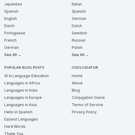
Japanese
Italian
Spanish
Spanish
English
German
Dutch
Dutch
Portuguese
Swedish
French
Russian
German
Polish
See All →
See All →
POPULAR BLOG POSTS
COOLJUGATOR
AI in Language Education
Home
Languages in Africa
About
Languages in India
Blog
Languages in Europe
Conjugation Game
Languages in Asia
Terms of Service
Hello in Spanish
Privacy Policy
Easiest Languages
Hard Words
Thank You