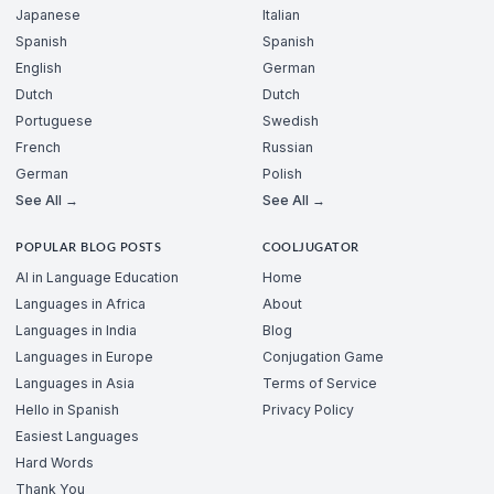
Japanese
Italian
Spanish
Spanish
English
German
Dutch
Dutch
Portuguese
Swedish
French
Russian
German
Polish
See All →
See All →
POPULAR BLOG POSTS
COOLJUGATOR
AI in Language Education
Home
Languages in Africa
About
Languages in India
Blog
Languages in Europe
Conjugation Game
Languages in Asia
Terms of Service
Hello in Spanish
Privacy Policy
Easiest Languages
Hard Words
Thank You