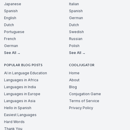
Japanese
Italian
Spanish
Spanish
English
German
Dutch
Dutch
Portuguese
Swedish
French
Russian
German
Polish
See All →
See All →
POPULAR BLOG POSTS
COOLJUGATOR
AI in Language Education
Home
Languages in Africa
About
Languages in India
Blog
Languages in Europe
Conjugation Game
Languages in Asia
Terms of Service
Hello in Spanish
Privacy Policy
Easiest Languages
Hard Words
Thank You